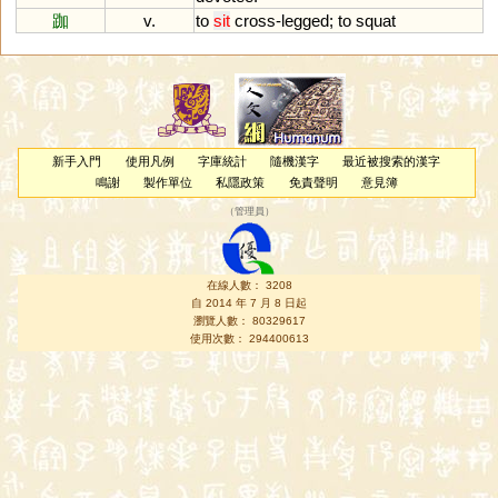
跏
v.
to
sit
cross
-
legged
;
to
squat
新手入門
使用凡例
字庫統計
隨機漢字
最近被搜索的漢字
鳴謝
製作單位
私隱政策
免責聲明
意見簿
（
管理員
）
在線人數： 3208
自 2014 年 7 月 8 日起
瀏覽人數： 80329617
使用次數： 294400613