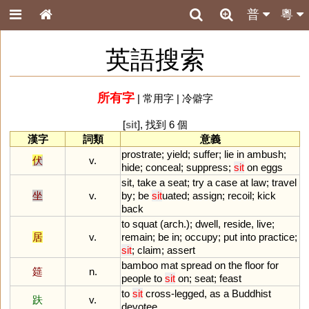
普
粵
英語搜索
所有字
|
常用字
|
冷僻字
[
sit
], 找到 6 個
漢字
詞類
意義
prostrate
;
yield
;
suffer
;
lie
in
ambush
;
伏
v.
hide
;
conceal
;
suppress
;
sit
on
eggs
sit
,
take
a
seat
;
try
a
case
at
law
;
travel
坐
v.
by
;
be
sit
uated
;
assign
;
recoil
;
kick
back
to
squat
(
arch
.);
dwell
,
reside
,
live
;
居
v.
remain
;
be
in
;
occupy
;
put
into
practice
;
sit
;
claim
;
assert
bamboo
mat
spread
on
the
floor
for
筵
n.
people
to
sit
on
;
seat
;
feast
to
sit
cross
-
legged
,
as
a
Buddhist
趺
v.
devotee
.