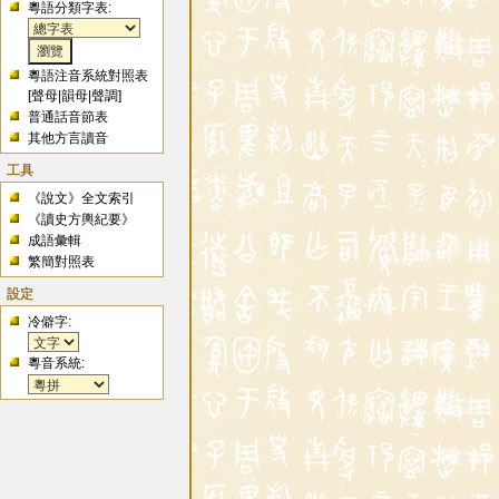
粵語分類字表:
粵語注音系統對照表
[
聲母
|
韻母
|
聲調
]
普通話音節表
其他方言讀音
工具
《說文》全文索引
《讀史方輿紀要》
成語彙輯
繁簡對照表
設定
冷僻字:
粵音系統: