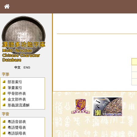
中文
ENG
字形
部首索引
筆畫索引
甲骨部件表
金文部件表
形義源流通解
字音
粵語音節表
粵語聲母表
粵語韻母表