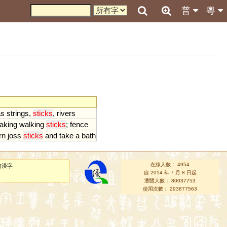
普
粵
as
strings
,
sticks
,
rivers
aking
walking
sticks
;
fence
rn
joss
sticks
and
take
a
bath
在線人數： 4954
的漢字
自 2014 年 7 月 8 日起
瀏覽人數： 80037753
使用次數： 293877563