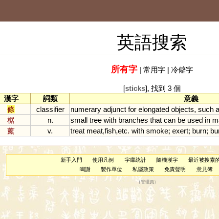
英語搜索
所有字
|
常用字
|
冷僻字
[
sticks
], 找到 3 個
漢字
詞類
意義
條
classifier
numerary
adjunct
for
elongated
objects
,
such
椐
n.
small
tree
with
branches
that
can
be
used
in
m
薰
v.
treat
meat
,
fish
,
etc
.
with
smoke
;
exert
;
burn
;
bu
新手入門
使用凡例
字庫統計
隨機漢字
最近被搜索
鳴謝
製作單位
私隱政策
免責聲明
意見簿
（
管理員
）