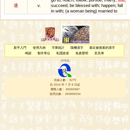
適
v.
succeed
;
be
blessed
with
;
happen
;
fall
in
with
; (
a
woman
being
)
married
to
新手入門
使用凡例
字庫統計
隨機漢字
最近被搜索的漢字
鳴謝
製作單位
私隱政策
免責聲明
意見簿
（
管理員
）
在線人數： 6275
自 2014 年 7 月 8 日起
瀏覽人數： 80092687
使用次數： 293965034