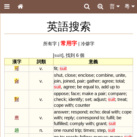
普
粵
英語搜索
常用字
所有字
|
|
冷僻字
[
suit
], 找到 6 個
漢字
詞類
意義
可
v.
fit
;
suit
shut
,
close
;
enclose
;
combine
,
unite
,
合
v.
join
,
joined
,
pair
;
gather
;
agree
;
total
;
suit
,
agree
;
be
equal
to
,
add
up
to
oppose
;
face
;
make
a
pair
;
compare
;
對
v.
check
;
identify
;
set
;
adjust
;
suit
;
treat
;
cope
with
;
counter
answer
;
respond
;
echo
;
deal
with
;
cope
應
v.
with
;
reply
;
correspond
to
;
fulfil
;
be
fulfilled
;
comply
with
;
grant
;
suit
趟
n.
one
round
trip
;
times
;
step
,
suit
go
to
;
reach
;
follow
;
pursue
;
marry
;
suit
;