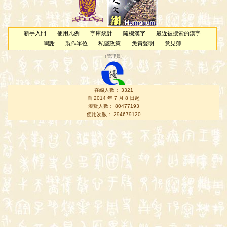
新手入門
使用凡例
字庫統計
隨機漢字
最近被搜索的漢字
鳴謝
製作單位
私隱政策
免責聲明
意見簿
（
管理員
）
在線人數： 3321
自 2014 年 7 月 8 日起
瀏覽人數： 80477193
使用次數： 294679120