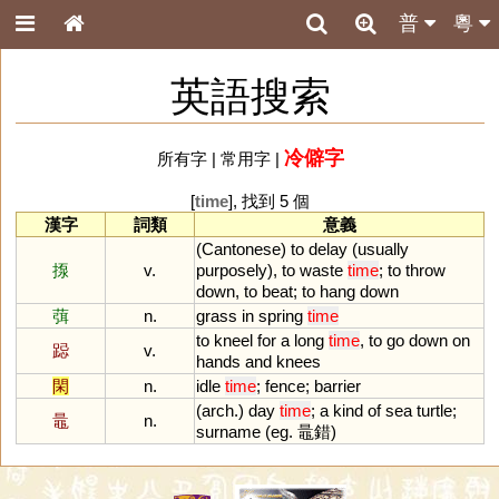
普
粵
英語搜索
冷僻字
所有字
|
常用字
|
[
time
], 找到 5 個
漢字
詞類
意義
(
Cantonese
)
to
delay
(
usually
揼
v.
purposely
),
to
waste
time
;
to
throw
down
,
to
beat
;
to
hang
down
葞
n.
grass
in
spring
time
to
kneel
for
a
long
time
,
to
go
down
on
跽
v.
hands
and
knees
閑
n.
idle
time
;
fence
;
barrier
(
arch
.)
day
time
;
a
kind
of
sea
turtle
;
鼂
n.
surname
(
eg
. 鼂錯)