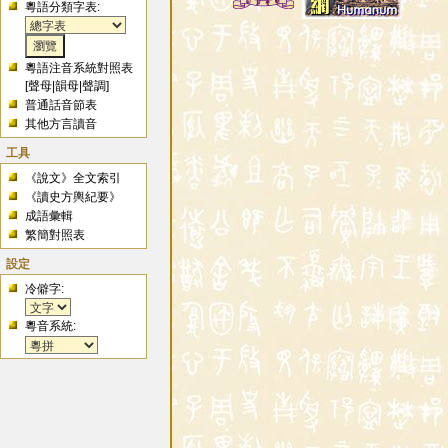
粵語分類字表:
粵語注音系統對照表
[
聲母
|
韻母
|
聲調
]
普通話音節表
其他方言讀音
工具
《說文》全文索引
《讀史方輿紀要》
成語彙輯
繁簡對照表
設定
冷僻字:
粵音系統: