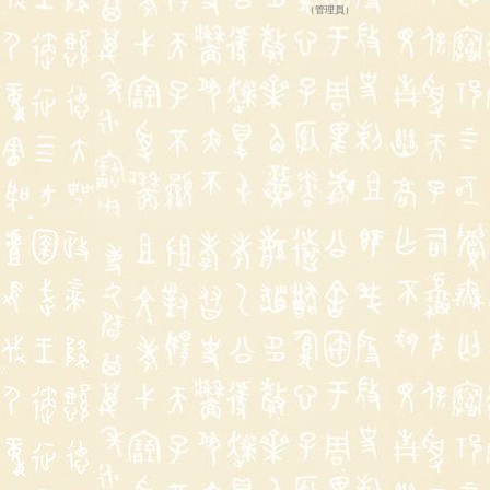
（
管理員
）