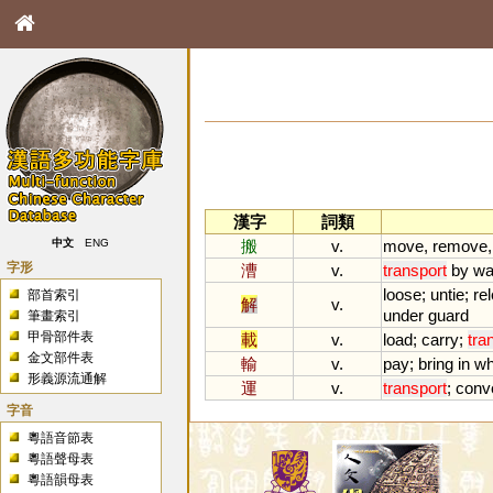
漢字
詞類
搬
v.
move
,
remove
中文
ENG
字形
漕
v.
transport
by
wa
loose
;
untie
;
re
部首索引
解
v.
under
guard
筆畫索引
甲骨部件表
載
v.
load
;
carry
;
tra
金文部件表
輸
v.
pay
;
bring
in
wh
形義源流通解
運
v.
transport
;
conv
字音
粵語音節表
粵語聲母表
粵語韻母表