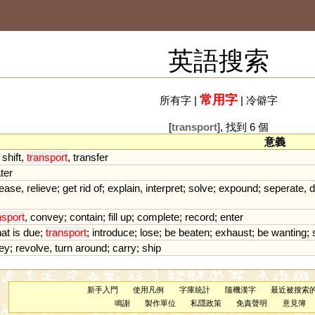
英語搜索
常用字
所有字
|
|
冷僻字
[
transport
], 找到 6 個
意義
,
shift
,
transport
,
transfer
ter
lease
,
relieve
;
get
rid
of
;
explain
,
interpret
;
solve
;
expound
;
seperate
,
d
nsport
,
convey
;
contain
;
fill
up
;
complete
;
record
;
enter
at
is
due
;
transport
;
introduce
;
lose
;
be
beaten
;
exhaust
;
be
wanting
;
ey
;
revolve
,
turn
around
;
carry
;
ship
新手入門
使用凡例
字庫統計
隨機漢字
最近被搜索
鳴謝
製作單位
私隱政策
免責聲明
意見簿