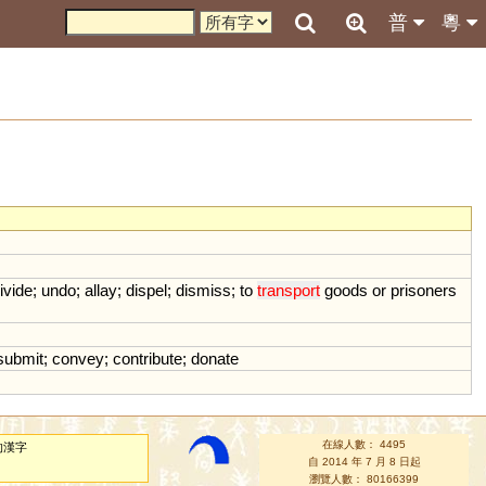
普
粵
ivide
;
undo
;
allay
;
dispel
;
dismiss
;
to
transport
goods
or
prisoners
submit
;
convey
;
contribute
;
donate
在線人數： 4495
的漢字
自 2014 年 7 月 8 日起
瀏覽人數： 80166399