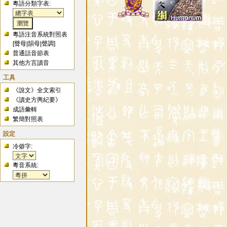
粵語分類字表:
粵語注音系統對照表
[
聲母
|
韻母
|
聲調
]
普通話音節表
其他方言讀音
工具
《說文》全文索引
《讀史方輿紀要》
成語彙輯
繁簡對照表
設定
冷僻字:
粵音系統: