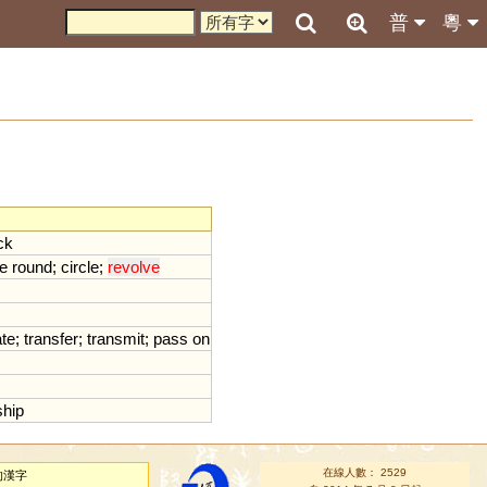
普
粵
ck
e
round
;
circle
;
revolve
ate
;
transfer
;
transmit
;
pass
on
ship
在線人數： 2529
的漢字