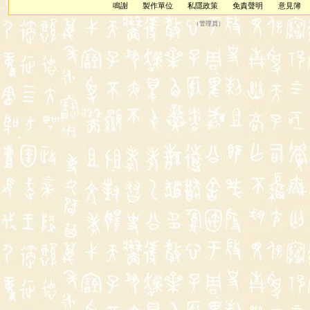
鳴謝
製作單位
私隱政策
免責聲明
意見簿
（
管理員
）