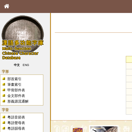
中文
ENG
字形
部首索引
筆畫索引
甲骨部件表
金文部件表
形義源流通解
字音
粵語音節表
粵語聲母表
粵語韻母表