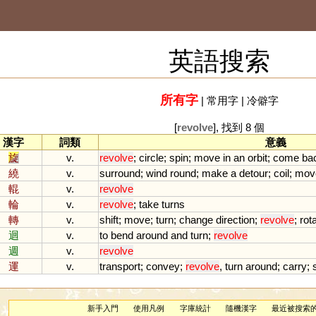
英語搜索
所有字
|
常用字
|
冷僻字
[
revolve
], 找到 8 個
漢字
詞類
意義
旋
v.
revolve
;
circle
;
spin
;
move
in
an
orbit
;
come
ba
繞
v.
surround
;
wind
round
;
make
a
detour
;
coil
;
mov
輥
v.
revolve
輪
v.
revolve
;
take
turns
轉
v.
shift
;
move
;
turn
;
change
direction
;
revolve
;
rot
迴
v.
to
bend
around
and
turn
;
revolve
週
v.
revolve
運
v.
transport
;
convey
;
revolve
,
turn
around
;
carry
;
新手入門
使用凡例
字庫統計
隨機漢字
最近被搜索