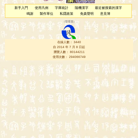
新手入門
使用凡例
字庫統計
隨機漢字
最近被搜索的漢字
鳴謝
製作單位
私隱政策
免責聲明
意見簿
（
管理員
）
在線人數： 3440
自 2014 年 7 月 8 日起
瀏覽人數： 80144211
使用次數： 294066749