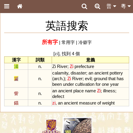
普
粵
英語搜索
所有字
|
常用字
|
冷僻字
[
zi
], 找到 4 個
漢字
詞類
意義
淄
n.
Zi
River
;
Zi
prefecture
calamity
,
disaster
;
an
ancient
pottery
甾
n.
(
arch
.);
Zi
River
;
evil
;
ground
that
has
been
under
cultivation
for
one
year
an
ancient
place
name
Zi
;
illness
;
訾
n.
defect
錙
n.
zi
,
an
ancient
measure
of
weight