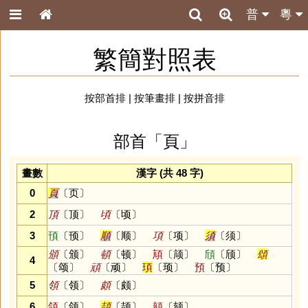
普
粵
繁簡對照表
按部首排
|
按筆畫排
|
按拼音排
部首「頁」
畫數
漢字 (共 48 字)
0
頁
〔页〕
2
頂
〔顶〕
頃
〔顷〕
3
頇
〔顸〕
順
〔顺〕
項
〔项〕
須
〔须〕
頒
〔颁〕
頓
〔顿〕
頏
〔颃〕
頎
〔颀〕
頌
4
〔颂〕
頑
〔顽〕
頊
〔顼〕
預
〔预〕
5
領
〔领〕
頗
〔颇〕
6
頜
〔颌〕
頡
〔颉〕
頦
〔颏〕