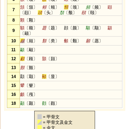
頷
〔颔〕
頰
〔颊〕
頸
〔颈〕
頻
〔频〕
頲
7
〔颋〕
頭
〔头〕
頹
〔颓〕
頤
〔颐〕
8
顆
〔颗〕
額
〔额〕
題
〔题〕
顔〔颜〕
顒
〔颙〕
顓
9
〔颛〕
10
顛
〔颠〕
類
〔类〕
顙
〔颡〕
願
〔愿〕
11
顢
〔颟〕
12
顧
〔顾〕
顥
〔颢〕
13
顫
〔颤〕
14
顬〔颥〕
顯
〔显〕
15
顰
〔颦〕
16
顱
〔颅〕
18
顳
〔颞〕
顴
〔颧〕
= 甲骨文
= 甲骨文及金文
= 金文