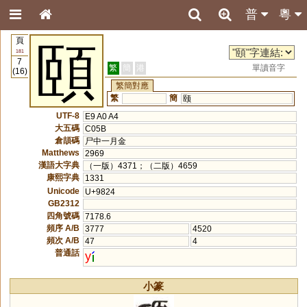
普
粵
頁
頤
181
7
繁
簡
港
單讀音字
(16)
繁簡對應
繁
簡
颐
UTF-8
E9 A0 A4
大五碼
C05B
倉頡碼
尸中一月金
Matthews
2969
漢語大字典
（一版）4371；（二版）4659
康熙字典
1331
Unicode
U+9824
GB2312
四角號碼
7178.6
頻序 A/B
3777
4520
頻次 A/B
47
4
普通話
y
小篆