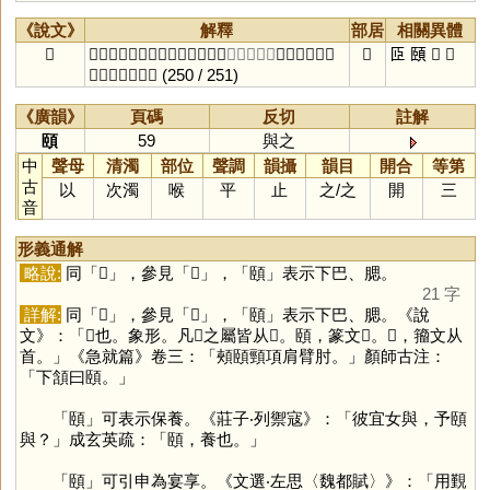
《說文》
解釋
部居
相關異體
𦣞
𩔞也。象形。凡𦣞之屬皆从𦣞。
〔與之切〕
頤，篆文𦣞。
𦣞
𦣝
頤
𩠛
𩠡
𩠛，籀文从首。
(250 / 251)
《廣韻》
頁碼
反切
註解
頤
59
與之
中
聲母
清濁
部位
聲調
韻攝
韻目
開合
等第
古
以
次濁
喉
平
止
之
/
之
開
三
音
形義通解
略說:
同「
𦣞
」，參見「
𦣞
」，「
頤
」表示下巴、腮。
21 字
詳解:
同「
𦣞
」，參見「
𦣞
」，「
頤
」表示下巴、腮。《說
文》：「𩔞也。象形。凡𦣞之屬皆从𦣞。頤，篆文𦣞。𩠛，籀文从
首。」《急就篇》卷三：「頰頤頸項肩臂肘。」顏師古注：
「下頷曰頤。」
「
頤
」可表示保養。《莊子‧列禦寇》：「彼宜女與，予頤
與？」成玄英疏：「頤，養也。」
「
頤
」可引申為宴享。《文選‧左思〈魏都賦〉》：「用覲