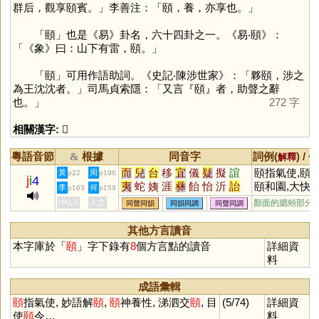
群后，觀享頤賓。」李善注：「頤，養，亦享也。」
「
頤
」也是《易》卦名，六十四卦之一。《易‧頤》：
「《象》曰：山下有雷，頤。」
「
頤
」可用作語助詞。《史記‧陳涉世家》：「夥頤，涉之
為王沈沈者。」司馬貞索隱：「又言『頤』者，助聲之辭
也。」
272 字
相關漢字:
𦣞
粵語音節
根據
同音字
詞例(
) /
&
解釋
備
而
兒
台
移
宜
儀
疑
擬
誼
頤指氣使,頤養
黃
周
p22
p196
j
i
4
夷
蛇
姨
涯
彝
飴
怡
沂
詒
頤和園,大快
李
何
p163
p159
迤
酏
皚
貽
咦
胰
簃
訑
觺
頤,頷頤,解頤
HKLS
人文
顏面的腮頰部分
同聲同韻
同韻同調
同聲同調
貤
鮞
痍
荑
宧
臑
嶷
匜
椸
眙
扅
𦣞
峏
迻
侕
洍
沶
溰
崺
其他方言讀音
异
儿
鸃
鴯
螔
輀
袲
聏
袘
本字庫於「
頤
」字下錄有
8
個方言點的讀音
詳細資
眱
唲
羠
荋
箷
鏔
鉹
蛦
耛
料
詑
跠
蔩
萓
峓
暆
恞
瓵
熪
顊
珆
寲
嶬
胹
圯
迆
栘
杝
成語彙輯
侇
狋
柂
洟
洏
耏
衪
陑
栭
頤
指氣使, 妙語解
頤
,
頤
神養性, 涕泗交
頤
, 目
(5/74)
詳細資
桋
使
頤
令…
料