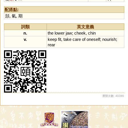
配搭點:
頷
,
氣
,
期
詞類
英文意義
n.
the
lower
jaw
;
cheek
,
chin
v.
keep
fit
,
take
care
of
oneself
;
nourish
;
rear
瀏覽次數: 40386