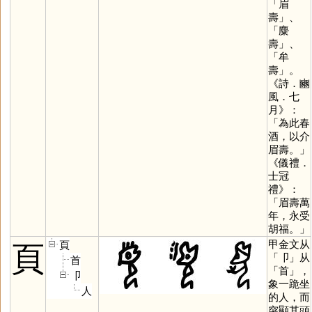
「眉
壽」、
「麋
壽」、
「牟
壽」。
《詩．豳
風．七
月》：
「為此春
酒，以介
眉壽。」
《儀禮．
士冠
禮》：
「眉壽萬
年，永受
胡福。」
甲金文从
頁
頁
「
卩
」从
首
「
首
」，
卩
象一跪坐
人
的人，而
突顯其頭