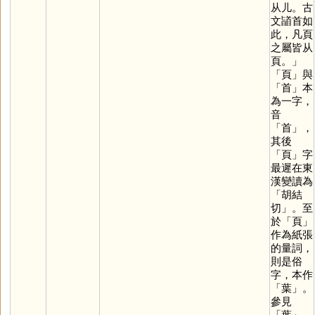
从儿。古
文䭫首如
此，凡頁
之屬皆从
頁。」
「
頁
」與
「
首
」本
為一字，
音
「
首
」，
其後
「
頁
」字
最遲在東
漢變讀為
「胡結
切」。至
於「
頁
」
作為紙張
的量詞，
則是俗
字，本作
「
葉
」。
參見
「
葉
」。