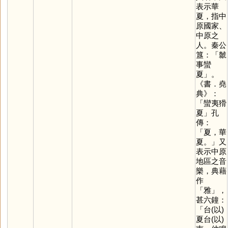
表示華
夏，指中
原國家、
中原之
人。秦公
簋：「虩
事蠻
夏」。
《書．堯
典》：
「蠻夷猾
夏」孔
傳：
「夏，華
夏。」又
表示中原
地區之音
樂，典藉
作
「
雅
」，
甚六鐘：
「台(以)
夏台(以)