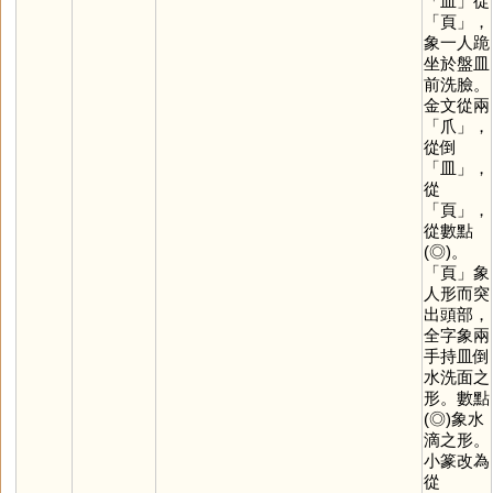
「
皿
」從
「
頁
」，
象一人跪
坐於盤皿
前洗臉。
金文從兩
「
爪
」，
從倒
「
皿
」，
從
「
頁
」，
從數點
(◎)。
「
頁
」象
人形而突
出頭部，
全字象兩
手持皿倒
水洗面之
形。數點
(◎)象水
滴之形。
小篆改為
從