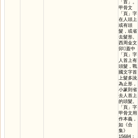
「
首
」。
甲骨文
「
頁
」字
在人頭上
或有頭
髮，或省
去髮形。
西周金文
卯𣪕蓋中
「
頁
」字
人首上有
頭髮，戰
國文字首
上髮多訛
為止形，
小篆則省
去人首上
的頭髮。
「
頁
」字
甲骨文用
作本義，
如《合
集》
15684：