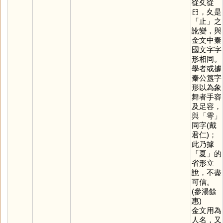
從夊從
𦥑，夊是
「
止
」之
訛變，與
金文中秦
國文字字
形相同。
學者或據
秦公簋字
形以為象
舞者手容
及足容，
與「
雩
」
同字(戴
君仁)；
此乃據
「
夏
」的
省形立
說，不盡
可信。
(參湯餘
惠)
金文用為
人名，又