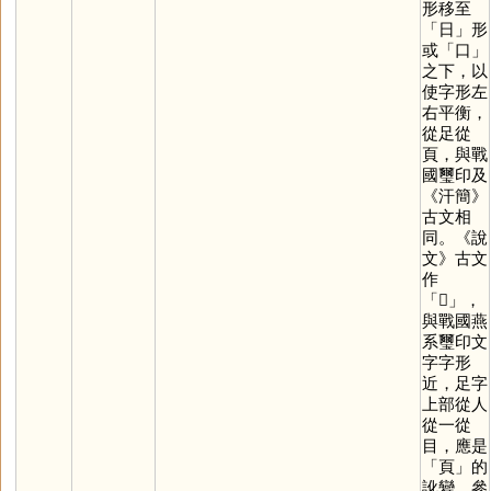
形移至
「
日
」形
或「
口
」
之下，以
使字形左
右平衡，
從足從
頁，與戰
國璽印及
《汗簡》
古文相
同。《說
文》古文
作
「
𠍺
」，
與戰國燕
系璽印文
字字形
近，足字
上部從人
從一從
目，應是
「
頁
」的
訛變。參