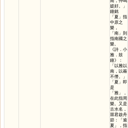
南，仲鳴
媞好。」
鐘銘
「
夏
」指
中原之
樂，
「
南
」則
指南國之
樂。
《詩．小
雅．鼓
鐘》：
「以雅以
南，以籥
不僭。」
「
夏
」即
是
「
雅
」，
在此指周
樂。又是
古水名，
噩君啟舟
節：「逾
夏」，指