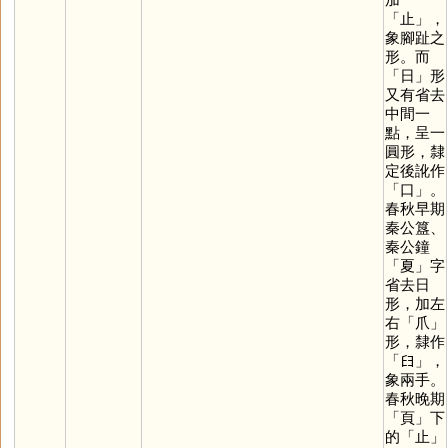
「
止
」，
象腳趾之
形。而
「
日
」形
又有省去
中間一
點，呈一
圓形，隸
定後訛作
「
口
」。
春秋早期
秦公簋、
秦公鐘
「
夏
」字
省去日
形，加左
右「
爪
」
形，隸作
「
𦥑
」，
象兩手。
春秋晚期
「
頁
」下
的「
止
」