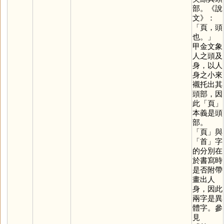
部。《說
文》：
「頁，頭
也。」
甲金文象
人之頭及
身，以人
身之小來
襯托出其
頭部，因
此「
頁
」
本義是頭
部。
「
頁
」與
「
首
」字
的分別在
於書寫時
是否附帶
畫出人
身，因此
兩字是異
體字。參
見