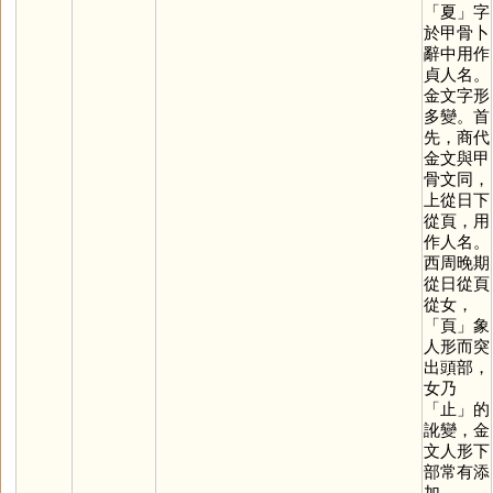
「
夏
」字
於甲骨卜
辭中用作
貞人名。
金文字形
多變。首
先，商代
金文與甲
骨文同，
上從日下
從頁，用
作人名。
西周晚期
從日從頁
從女，
「
頁
」象
人形而突
出頭部，
女乃
「
止
」的
訛變，金
文人形下
部常有添
加