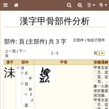
普
粵
漢字甲骨部件分析
部件: 頁 (主部件) 共 3 字
主部件
|
包括子部件
上一頁 | 下一
頁
1 - 3
頁
漢字
部件
甲骨
形義通解
甲骨文從
沬
沬
「
爪
」從
爪
「
皿
」從
手
「
頁
」，
頁
象一人跪
首
坐於盤皿
卩
前洗臉。
人
甲骨文從
「
爪
」從
皿