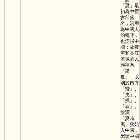
「
夏
」最
初為中原
古部落
名，沿用
為中國人
的稱呼，
也泛指中
國；故黃
河和長江
流域的民
族稱為
「諸
夏」，以
別於四方
「
蠻
」、
「
夷
」、
「
戎
」、
「
狄
」。
徐灝：
「夏時
夷、狄始
入中國，
因謂中國