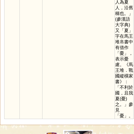
人為夏
人，沿舊
稱也。」
(參漢語
大字典)
又「
夏
」
字在馬王
堆帛書中
有借作
「
憂
」，
表示憂
慮。《馬
王堆．戰
國縱橫家
書》：
「不利於
國，且我
夏(憂)
之。」參
見
「
憂
」。