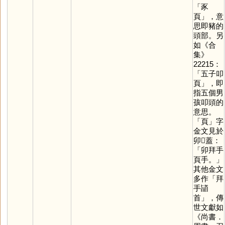
「豕
頁」，意
思即豬的
頭部。另
如《合
集》
22215：
「五子叩
頁」，即
指五個男
孩叩頭的
意思。
「
頁
」字
金文見於
卯𣪕蓋：
「卯拜手
頁手。」
其他金文
多作「拜
手䭫
首」，傳
世文獻如
《尚書．