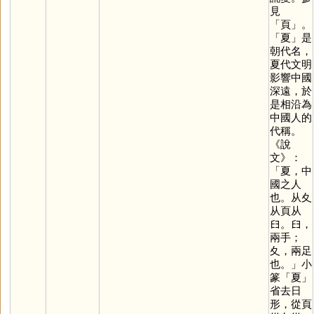
見
「
頁
」。
「
夏
」是
朝代名，
夏代文明
影響中國
深遠，於
是相沿為
中國人的
代稱。
《說
文》：
「夏，中
國之人
也。从夊
从頁从
𦥑。𦥑，
兩手；
夊，兩足
也。」小
篆「
夏
」
省去日
形，從頁