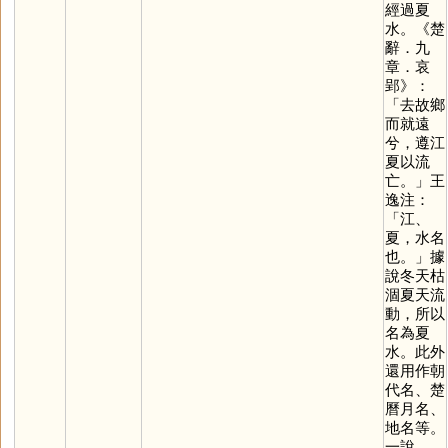
經過夏
水。《楚
辭．九
章．哀
郢》：
「去故鄉
而就遠
兮，遵江
夏以流
亡。」王
逸注：
「江、
夏，水名
也。」據
說冬天枯
涸夏天流
動，所以
名為夏
水。此外
還用作朝
代名、楚
曆月名、
地名等。
一說