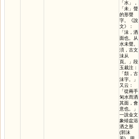
「
水
」，
「
未
」聲
的形聲
字。《說
文》：
「沬，洒
面也。从
水未聲。
湏，古文
沬从
頁。」段
玉裁注：
「頮，古
沬字。」
又云：
「從兩手
匊水而洒
其面，會
意也。」
一說金文
象傾盆浴
洒之形
(郭沫
若)。甲