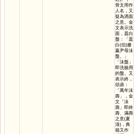
骨文用作
人名，又
疑為洒面
之意。金
文表示洗
面，囂白
盤：「囂
白(伯)媵
嬴尹母沬
盤。」
「沬盤」
即洗臉用
的盤。又
表示終，
頌鼎：
「萬年沬
壽」，金
文「沬
壽」即終
壽、滿壽
之意(夏
淥)，典
籍又作