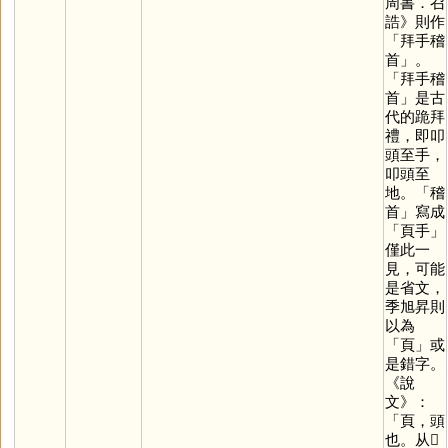
周書．召
誥》則作
「拜手稽
首」。
「拜手稽
首」是古
代的跪拜
禮，即叩
頭至手，
叩頭至
地。「稽
首」寫成
「頁手」
僅此一
見，可能
是省文，
季旭昇則
以為
「
頁
」或
是錯字。
《說
文》：
「頁，頭
也。从𦣻