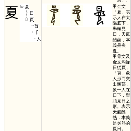
甲金文
夏
夏
「
夏
」表
日
示人在太
頁
陽底下，
首
舉頭見
卩
日，天氣
人
酷熱，本
義是炎
夏。
甲骨文及
金文均從
日從頁，
「
頁
」象
人形而突
出頭部，
象一人在
日下，舉
頭見日之
形。表示
天氣酷
熱，本義
是炎熱的
夏日。