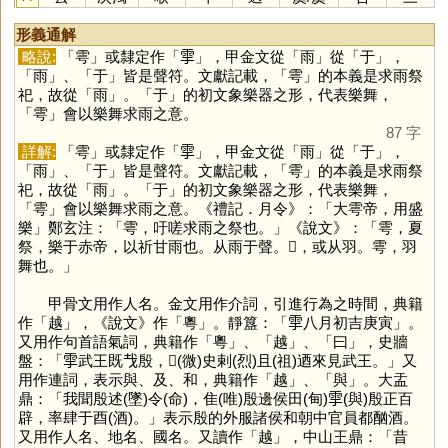
形義通解
略說:
「
雩
」或隸定作「
𩁹
」，甲金文從「
雨
」從「
于
」，
「
雨
」、「
于
」皆是聲符。文獻記載，「
雩
」的本義是求雨祭
祀，故從「
雨
」。「
于
」的初文象樂器之形，代表樂舞，
「
雩
」會以樂舞求雨之意。
87 字
詳解:
「
雩
」或隸定作「
𩁹
」，甲金文從「
雨
」從「
于
」，
「
雨
」、「
于
」皆是聲符。文獻記載，「
雩
」的本義是求雨祭
祀，故從「
雨
」。「
于
」的初文象樂器之形，代表樂舞，
「
雩
」會以樂舞求雨之意。《禮記．月令》：「大雩帝，用盛
樂」鄭玄注：「雩，吁嗟求雨之祭也。」《說文》：「雩，夏
祭，樂于赤帝，以祈甘雨也。从雨于聲。𦏻，或从羽。雩，羽
舞也。」
甲骨文用作人名。金文用作介詞，引進行為之時間，典籍
作「
越
」，《說文》作「
粵
」。靜簋：「𩁹八月初吉庚寅」。
又用作句首語氣詞，典籍作「
粵
」、「
越
」、「
曰
」，史牆
盤：「𩁹武王既𢦏殷，𢼸(微)史剌(烈)且(祖)迺來見武王。」又
用作連詞，表示與、及、和，典籍作「
越
」、「
與
」。大盂
鼎：「我聞殷述(墜)令(命)，隹(唯)殷邊侯田(甸)𩁹(與)殷正百
辟，率肆于酉(酒)。」表示殷的外服諸侯和朝中官員都酗酒。
又用作人名、地名、國名。又讀作「
越
」，中山王鼎：「昔