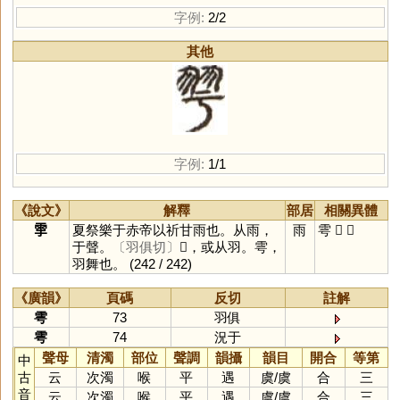
字例:
2/2
其他
字例:
1/1
《說文》
解釋
部居
相關異體
𩁹
夏祭樂于赤帝以祈甘雨也。从雨，
雨
雩
𦏴
𦏻
于聲。
〔羽俱切〕
𦏴，或从羽。雩，
羽舞也。
(242 / 242)
《廣韻》
頁碼
反切
註解
雩
73
羽俱
雩
74
況于
聲母
清濁
部位
聲調
韻攝
韻目
開合
等第
中
古
云
次濁
喉
平
遇
虞
/
虞
合
三
音
云
次濁
喉
平
遇
虞
/
虞
合
三