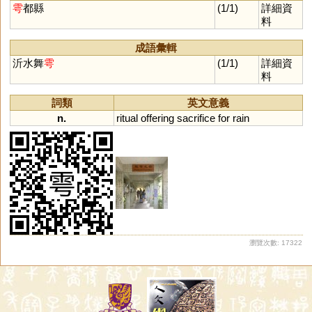
鸆
齵
鸒
擩
堣
杅
楰
腢
媮
雩
都縣
(1/1)
詳細資
与
澞
侞
堬
雓
燸
歶
蒘
硢
料
釪
鮽
筎
螸
籅
曘
蝡
成語彙輯
沂水舞
雩
(1/1)
詳細資
料
詞類
英文意義
n.
ritual
offering
sacrifice
for
rain
瀏覽次數: 17322