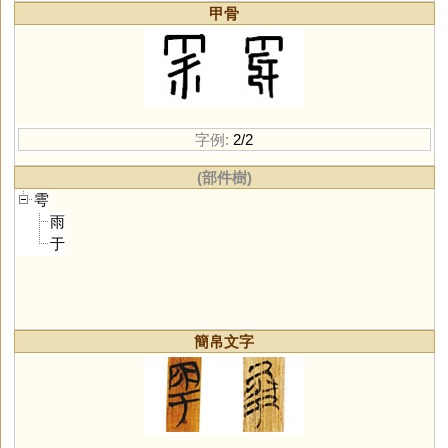
甲骨
字例:
2/2
(部件樹)
雩
雨
于
簡帛文字