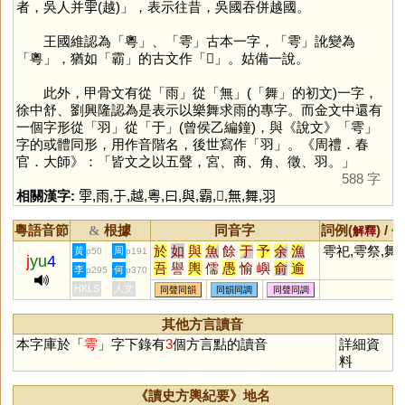
者，吳人并𩁹(越)」，表示往昔，吳國吞併越國。
王國維認為「
粵
」、「
雩
」古本一字，「
雩
」訛變為
「
粵
」，猶如「
霸
」的古文作「
𣍸
」。姑備一說。
此外，甲骨文有從「
雨
」從「
無
」(「
舞
」的初文)一字，
徐中舒、劉興隆認為是表示以樂舞求雨的專字。而金文中還有
一個字形從「
羽
」從「
于
」(曾侯乙編鐘)，與《說文》「
雩
」
字的或體同形，用作音階名，後世寫作「
羽
」。《周禮．春
官．大師》：「皆文之以五聲，宮、商、角、徵、羽。」
588 字
相關漢字:
𩁹
,
雨
,
于
,
越
,
粵
,
曰
,
與
,
霸
,
𣍸
,
無
,
舞
,
羽
粵語音節
根據
同音字
詞例(
) /
&
解釋
備
於
如
與
魚
餘
于
予
余
漁
雩祀,雩祭,舞
黃
周
p50
p191
j
yu
4
吾
譽
輿
儒
愚
愉
嶼
俞
逾
李
何
p295
p370
迂
娛
禺
榆
蠕
虞
渝
隅
圩
HKLS
人文
同聲同韻
同韻同調
同聲同調
瑜
茹
庾
孺
嵎
盂
銣
揄
諛
腴
竽
歟
濡
喁
畬
臾
嚅
覦
其他方言讀音
璵
臑
艅
崳
旟
繻
邘
歈
毹
本字庫於「
雩
」字下錄有
3
個方言點的讀音
詳細資
狳
窬
萸
薷
襦
髃
蝓
踰
妤
料
褕
帤
挐
舁
湡
袽
隃
牏
睮
羭
蕍
蕠
嬬
鴽
謣
鰅
轝
醹
《讀史方輿紀要》地名