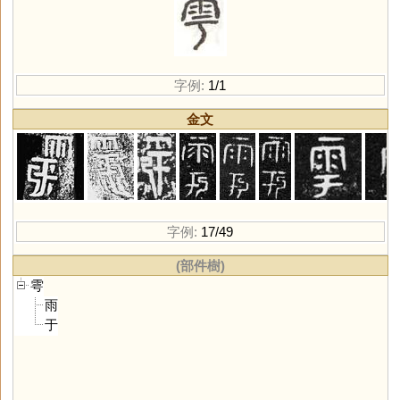
字例:
1/1
金文
字例:
17/49
(部件樹)
雩
雨
于