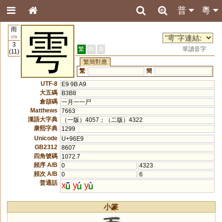
普
粵
雨
雩
173
3
繁
簡
港
單讀音字
(11)
繁簡對應
繁
簡
UTF-8
E9 9B A9
大五碼
B3B8
倉頡碼
一月一一尸
Matthews
7663
漢語大字典
（一版）4057；（二版）4322
康熙字典
1299
Unicode
U+96E9
GB2312
8607
四角號碼
1072.7
頻序 A/B
0
4323
頻次 A/B
0
6
普通話
x
y
y
小篆