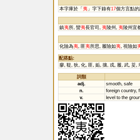
眙
异
本字庫於「
夷
」字下錄有
17
個方言點的
眱
詑
顊
鎮
夷
所, 蠻
夷
長官司,
夷
陵州,
夷
陵州宜都
侇
桋
化險為
夷
, 匪
夷
所思, 履險如
夷
, 視險如
配搭點:
瘳
,
鞮
,
狄
,
化
,
匪
,
姤
,
攘
,
戎
,
履
,
武
,
芟
,
詞類
adj.
smooth
,
safe
n.
foreign
country
,
v.
level
to
the
grou