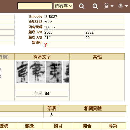
普
粵
Unicode
U+5937
GB2312
5036
四角號碼
5003.2
頻序 A/B
2505
2772
頻次 A/B
214
60
普通話
y
件樹)
簡帛文字
其他
矢
◎
字例:
8/8
部居
相關異體
大
聲調
韻攝
韻目
開合
等第