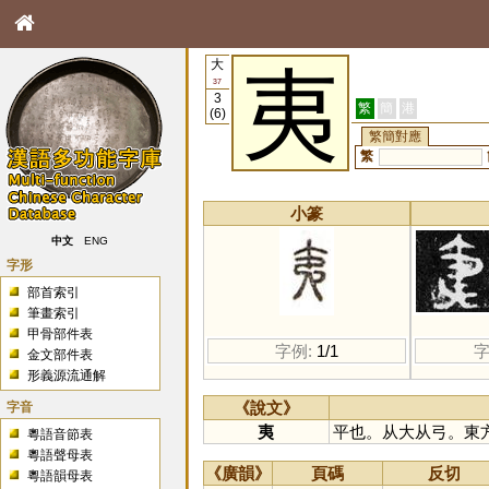
大
夷
37
3
繁
簡
港
(6)
繁簡對應
繁
小篆
中文
ENG
字形
部首索引
筆畫索引
甲骨部件表
字例:
1/1
字
金文部件表
形義源流通解
字音
《說文》
夷
平也。从大从弓。東
粵語音節表
粵語聲母表
《廣韻》
頁碼
反切
粵語韻母表