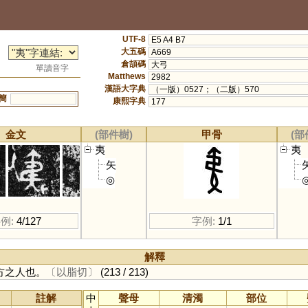
UTF-8
E5 A4 B7
大五碼
A669
倉頡碼
大弓
單讀音字
Matthews
2982
漢語大字典
（一版）0527；（二版）570
簡
康熙字典
177
金文
(部件樹)
甲骨
(部
夷
夷
矢
◎
例:
4/127
字例:
1/1
解釋
方之人也。
〔以脂切〕
(213 / 213)
註解
中
聲母
清濁
部位