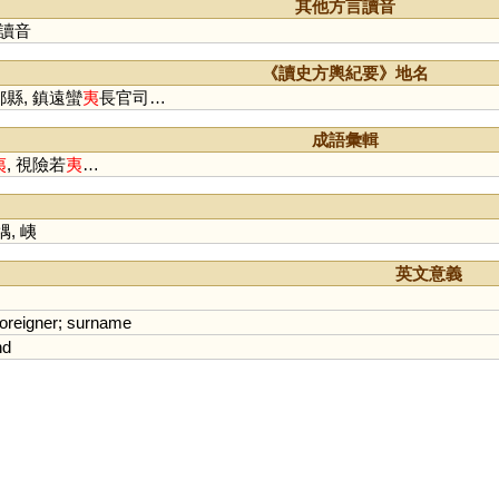
扅
𦣞
峏
迻
侕
洍
沶
溰
崺
其他方言讀音
儿
鸃
鴯
螔
輀
袲
聏
袘
讀音
唲
羠
荋
箷
鏔
鉹
蛦
耛
跠
蔩
萓
峓
暆
恞
瓵
熪
《讀史方輿紀要》地名
珆
寲
嶬
胹
圯
迆
栘
杝
縣, 鎮遠蠻
夷
長官司…
狋
柂
洟
洏
耏
衪
陑
栭
成語彙輯
夷
, 視險若
夷
…
堣
,
峓
英文意義
foreigner
;
surname
nd