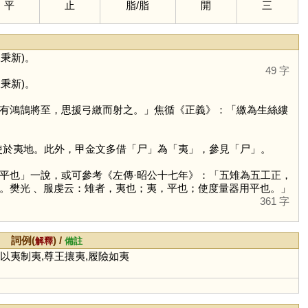
平
止
脂
/
脂
開
三
秉新)。
49 字
秉新)。
有鴻鵠將至，思援弓繳而射之。」焦循《正義》：「繳為生絲縷
使於夷地。此外，甲金文多借「
尸
」為「
夷
」，參見「
尸
」。
也」一說，或可參考《左傳·昭公十七年》：「五雉為五工正，
。樊光 、服虔云：雉者，夷也；夷，平也；使度量器用平也。」
361 字
詞例(
) /
解釋
備註
,以夷制夷,尊王攘夷,履險如夷