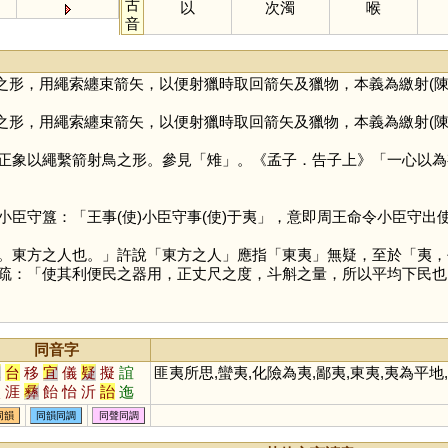
古
以
次濁
喉
音
之形，用繩索纏束箭矢，以便射獵時取回箭矢及獵物，本義為繳射(陳
之形，用繩索纏束箭矢，以便射獵時取回箭矢及獵物，本義為繳射(陳
正象以繩繫箭射鳥之形。參見「
雉
」。《孟子．告子上》「一心以為
守簋：「王事(使)小臣守事(使)于夷」，意即周王命令小臣守出
東方之人也。」許說「東方之人」應指「東夷」無疑，至於「夷，平
疏：「使其利便民之器用，正丈尺之度，斗斛之量，所以平均下民也
同音字
兒
台
移
宜
儀
疑
擬
誼
匪夷所思,蠻夷,化險為夷,鄙夷,東夷,夷為平地
姨
涯
彝
飴
怡
沂
詒
迤
皚
頤
貽
咦
胰
簃
訑
觺
同韻
同韻同調
同聲同調
鮞
痍
荑
宧
臑
嶷
匜
椸