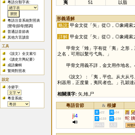
夷
51
以脂
粵語分類字表:
形義通解
粵語注音系統對照表
略說:
甲金文從「
矢
」從◎，◎象繩索
[
聲母
|
韻母
|
聲調
]
普通話音節表
詳解:
甲金文從「
矢
」從◎，◎象繩索
其他方言讀音
工具
甲骨文「
雉
」字有從「
夷
」之形，
之名，可用以繫弓弋鳥。」
《說文》全文索引
《讀史方輿紀要》
甲骨文用義不詳，金文用作地名。小臣
成語彙輯
繁簡對照表
《說文》：「夷，平也。从大从弓。
設定
利器用，正度量，夷民者也。」孔穎達
冷僻字:
相關漢字:
矢
,
雉
,
尸
粵音系統:
粵語音節
根據
&
而
黃
周
p22
p34
j
i
4
蛇
李
何
p133
p158
酏
HKLS
人文
同聲
貤