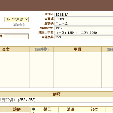
UTF-8
E6 8B 8A
大五碼
CCB9
倉頡碼
手人木戈
單讀音字
Matthews
1919
漢語大字典
（一版）1854；（二版）1960
簡
康熙字典
353
金文
(部件樹)
甲骨
(部
解釋
〔芳武切〕
(252 / 253)
註解
中
聲母
清濁
部位