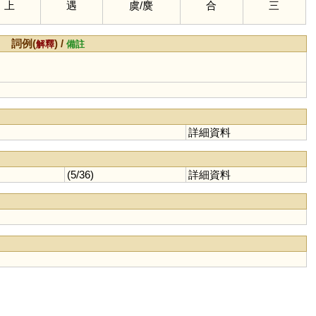
上
遇
虞
/
麌
合
三
詞例(
) /
解釋
備註
詳細資料
(5/36)
詳細資料