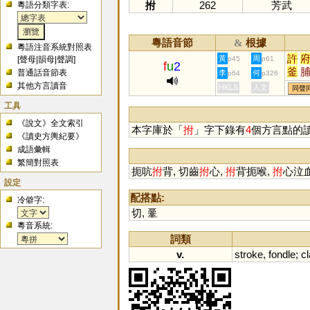
拊
262
芳武
粵語分類字表:
粵語音節
根據
&
粵語注音系統對照表
許
黃
周
[
聲母
|
韻母
|
聲調
]
p45
p61
f
u
2
釜
普通話音節表
李
何
p64
p326
楛
其他方言讀音
HKLS
人文
同聲
柎
工具
《說文》全文索引
本字庫於「
拊
」字下錄有
4
個方言點的
《讀史方輿紀要》
成語彙輯
繁簡對照表
扼吭
拊
背, 切齒
拊
心,
拊
背扼喉,
拊
心泣
設定
配搭點:
冷僻字:
切
,
鞷
粵音系統:
詞類
v.
stroke
,
fondle
;
c