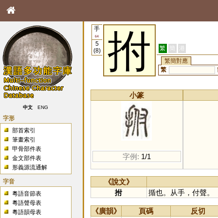
手
拊
64
5
繁
簡
港
(8)
繁簡對應
繁
小篆
中文
ENG
字形
部首索引
筆畫索引
甲骨部件表
字例:
1/1
金文部件表
形義源流通解
字音
《說文》
拊
揗也。从手，付聲。
粵語音節表
粵語聲母表
《廣韻》
頁碼
反切
粵語韻母表