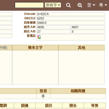
普
粵
Unicode
U+62CA
GB2312
6252
四角號碼
5400.0
頻序 A/B
4656
4657
頻次 A/B
17
3
普通話
f
件樹)
簡帛文字
其他
部居
相關異體
手
聲調
韻攝
韻目
開合
等第