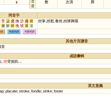
古
敷
次清
唇
音
同音字
府
苦
父
虎
撫
滸
甫
俯
拊掌,拊慰,養拊,拊脾興嘆
脯
斧
腑
唬
俛
琥
莆
滏
黼
簠
頫
弣
蚥
暊
殕
汻
同韻
同韻同調
同聲同調
嘸
蜅
軵
郙
其他方言讀音
讀音
成語彙輯
血,
拊
背扼吭…
英文意義
lap
;
placate
;
stroke
,
fondle
;
strike
;
foster