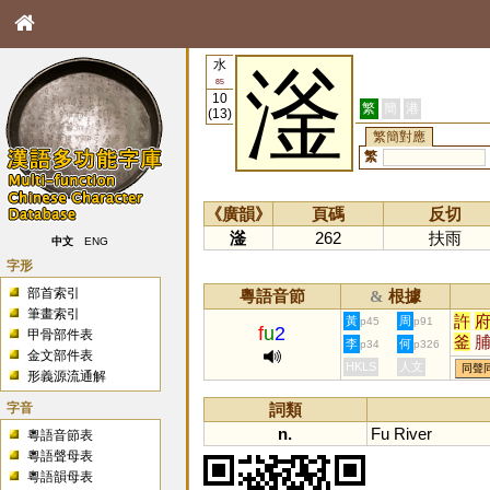
水
滏
85
10
繁
簡
港
(13)
繁簡對應
繁
《廣韻》
頁碼
反切
滏
262
扶雨
中文
ENG
字形
部首索引
粵語音節
根據
&
筆畫索引
許
黃
周
p45
p91
f
u
2
甲骨部件表
釜
李
何
p34
p326
金文部件表
楛
HKLS
人文
同聲
形義源流通解
嘸
字音
詞類
n.
Fu
River
粵語音節表
粵語聲母表
粵語韻母表