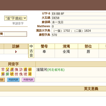
UTF-8
E6 BB 8F
大五碼
DE58
倉頡碼
水一戈日
單讀音字
Matthews
0
漢語大字典
（一版）1702；（二版）1824
簡
康熙字典
570
註解
中
聲母
清濁
部位
古
奉
全濁
唇
音
同音字
府
苦
父
虎
撫
滸
甫
俯
滏陽河
(河北省河名)
脯
斧
腑
唬
拊
俛
琥
莆
黼
簠
頫
蚥
暊
殕
汻
柎
同韻
同韻同調
同聲同調
蜅
軵
郙
弣
英文意義