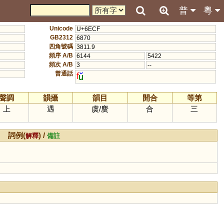
普
粵
Unicode
U+6ECF
GB2312
6870
四角號碼
3811.9
頻序 A/B
6144
5422
頻次 A/B
3
--
普通話
f
聲調
韻攝
韻目
開合
等第
上
遇
虞
/
麌
合
三
詞例(
) /
解釋
備註