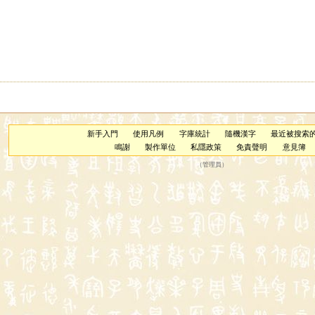
新手入門
使用凡例
字庫統計
隨機漢字
最近被搜索
鳴謝
製作單位
私隱政策
免責聲明
意見簿
（
管理員
）