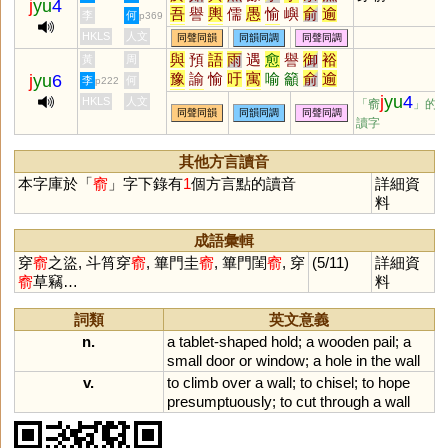
j
yu
4
吾
譽
輿
儒
愚
愉
嶼
俞
逾
李
何
p369
迂
娛
禺
榆
蠕
虞
渝
隅
圩
HKLS
人文
同聲同韻
同韻同調
同聲同調
瑜
茹
庾
孺
嵎
盂
銣
揄
諛
與
預
語
雨
遇
愈
譽
御
裕
黃
周
腴
竽
歟
濡
喁
畬
臾
嚅
覦
豫
諭
愉
吁
寓
喻
籲
俞
逾
j
yu
6
李
何
p222
璵
臑
艅
崳
旟
繻
邘
歈
毹
禦
禺
峪
隅
馭
澦
茹
孺
銣
j
yu
4
HKLS
人文
「窬
」的
狳
萸
薷
襦
髃
蝓
雩
踰
妤
同聲同韻
同韻同調
同聲同調
覦
洳
礜
翑
蓹
悆
与
踰
藇
讀字
褕
帤
挐
舁
湡
袽
隃
牏
睮
蕷
瘉
癒
羭
蕍
蕠
嬬
鴽
謣
鰅
轝
醹
其他方言讀音
鸆
齵
鸒
擩
堣
杅
楰
腢
媮
本字庫於「
窬
」字下錄有
1
個方言點的讀音
詳細資
与
澞
侞
堬
雓
燸
歶
蒘
硢
料
釪
鮽
筎
螸
籅
曘
蝡
成語彙輯
穿
窬
之盜, 斗筲穿
窬
, 篳門圭
窬
, 篳門閨
窬
, 穿
(5/11)
詳細資
窬
草竊…
料
詞類
英文意義
n.
a
tablet
-
shaped
hold
;
a
wooden
pail
;
a
small
door
or
window
;
a
hole
in
the
wall
v.
to
climb
over
a
wall
;
to
chisel
;
to
hope
presumptuously
;
to
cut
through
a
wall