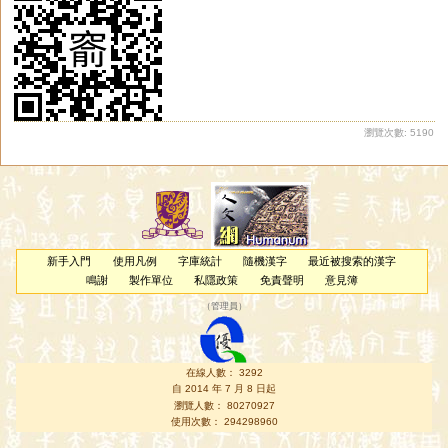
瀏覽次數: 5190
新手入門
使用凡例
字庫統計
隨機漢字
最近被搜索的漢字
鳴謝
製作單位
私隱政策
免責聲明
意見簿
（
管理員
）
在線人數： 3292
自 2014 年 7 月 8 日起
瀏覽人數： 80270927
使用次數： 294298960