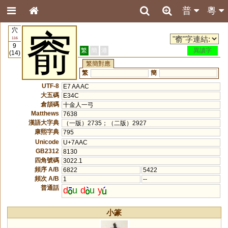
普
粵
穴
窬
116
9
繁
簡
港
異讀字
(14)
繁簡對應
繁
簡
UTF-8
E7 AA AC
大五碼
E34C
倉頡碼
十金人一弓
Matthews
7638
漢語大字典
（一版）2735；（二版）2927
康熙字典
795
Unicode
U+7AAC
GB2312
8130
四角號碼
3022.1
頻序 A/B
6822
5422
頻次 A/B
1
--
普通話
d
u
d
u
y
小篆