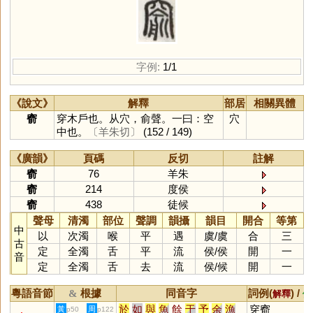
字例:
1/1
《說文》
解釋
部居
相關異體
窬
穿木戶也。从穴，俞聲。一曰：空
穴
中也。
〔羊朱切〕
(152 / 149)
《廣韻》
頁碼
反切
註解
窬
76
羊朱
窬
214
度侯
窬
438
徒候
聲母
清濁
部位
聲調
韻攝
韻目
開合
等第
中
以
次濁
喉
平
遇
虞
/
虞
合
三
古
定
全濁
舌
平
流
侯
/
侯
開
一
音
定
全濁
舌
去
流
侯
/
候
開
一
粵語音節
根據
同音字
詞例(
) /
&
解釋
備
於
如
與
魚
餘
于
予
余
漁
穿窬
黃
周
p50
p122