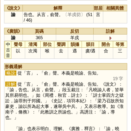
《說文》
解釋
部居
相關異體
諭
告也。从言，俞聲。
〔羊戍切〕
(51
言
/ 46)
《廣韻》
頁碼
反切
註解
諭
365
羊戍
中
聲母
清濁
部位
聲調
韻攝
韻目
開合
等第
古
以
次濁
喉
去
遇
虞
/
遇
合
三
音
形義通解
略說:
從「
言
」，「
俞
」聲。本義是曉諭、告知。
19 字
詳解:
從「
言
」，「
俞
」聲。本義是曉諭、告知。《說文》：
「諭，告也。从言，俞聲。」段玉裁注：「凡曉諭人者，皆舉
其所易明也。」如《周禮．秋官．訝士》：「訝士掌四方之獄
訟，諭罪刑于邦國。」《史記．項羽本紀》：「梁乃召故所知
豪吏，諭以所為起大事，遂舉吳中兵。」又表示教導。如《淮
南子．脩務》：「此教訓之所諭也。」高誘注：「諭，導
也。」
「
諭
」也表示明白、理解。《廣雅．釋言》：「諭，曉