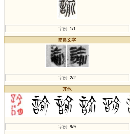
字例:
1/1
簡帛文字
字例:
2/2
其他
字例:
9/9