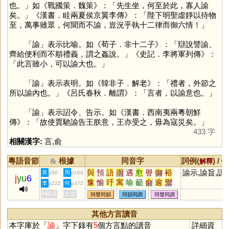
也。」如《戰國策．魏策》：「先生坐，何至於此，寡人諭
矣。」《漢書．眭兩夏侯京翼李傳》：「陛下明聖虛靜以待物
至，萬事雖眾，何聞而不諭，豈況乎執十二律而御六情！」
「
諭
」表示比喻。如《荀子．非十二子》：「辯說譬諭、
齊給便利而不順禮義，謂之姦說。」《史記．李將軍列傳》：
「此言雖小，可以諭大也。」
「
諭
」表示表明。如《韓非子．解老》：「禮者，外節之
所以諭內也。」《呂氏春秋．離謂》：「言者，以諭意也。」
「
諭
」表示詔令、告示。如《漢書．西南夷兩粵朝鮮
傳》：「故使賈馳諭告王朕意，王亦受之，毋為寇災矣。」
433 字
相關漢字:
言
,
俞
粵語音節
根據
同音字
詞例(
) /
&
解釋
備
與
預
語
雨
遇
愈
譽
御
裕
諭示,諭旨,訓
黃
周
p50
p164
j
yu
6
豫
愉
吁
寓
喻
籲
俞
逾
禦
李
何
p222
p372
禺
峪
隅
馭
澦
茹
孺
銣
覦
HKLS
人文
同聲同韻
同韻同調
同聲同調
洳
窬
踰
藇
蕷
与
悆
瘉
蓹
翑
癒
礜
其他方言讀音
本字庫於「
諭
」字下錄有
5
個方言點的讀音
詳細資