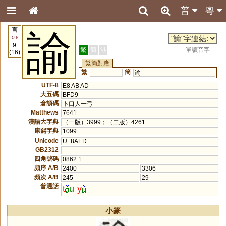
普
粵
言
諭
149
9
繁
簡
港
單讀音字
(16)
繁簡對應
繁
簡
谕
UTF-8
E8 AB AD
大五碼
BFD9
倉頡碼
卜口人一弓
Matthews
7641
漢語大字典
（一版）3999；（二版）4261
康熙字典
1099
Unicode
U+8AED
GB2312
四角號碼
0862.1
頻序 A/B
2400
3306
頻次 A/B
245
29
普通話
t
u
y
小篆