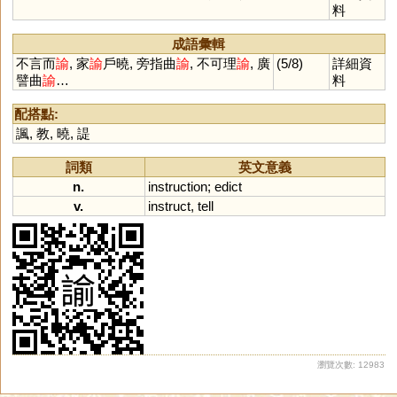
料
成語彙輯
不言而
諭
, 家
諭
戶曉, 旁指曲
諭
, 不可理
諭
, 廣
(5/8)
詳細資
譬曲
諭
…
料
配搭點:
諷
,
教
,
曉
,
諟
詞類
英文意義
n.
instruction
;
edict
v.
instruct
,
tell
瀏覽次數: 12983