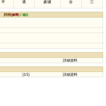
平
遇
虞
/
虞
合
三
詞例(
) /
解釋
備註
詳細資料
(1/1)
詳細資料