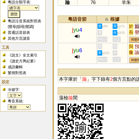
踰
76
羊朱
粵語分類字表:
粵語音節
根據
&
粵語注音系統對照表
於
黃
周
[
聲母
|
韻母
|
聲調
]
p50
p171
j
yu
4
吾
普通話音節表
李
何
p370
迂
其他方言讀音
HKLS
人文
同聲
瑜
與
黃
周
工具
j
yu
6
腴
豫
李
何
p222
《說文》全文索引
璵
禦
HKLS
人文
同聲
《讀史方輿紀要》
狳
覦
成語彙輯
褕
蕷
繁簡對照表
羭
本字庫於「
踰
」字下錄有
2
個方言點的
鸆
設定
与
冷僻字:
釪
蕩檢
踰
閒
粵音系統: