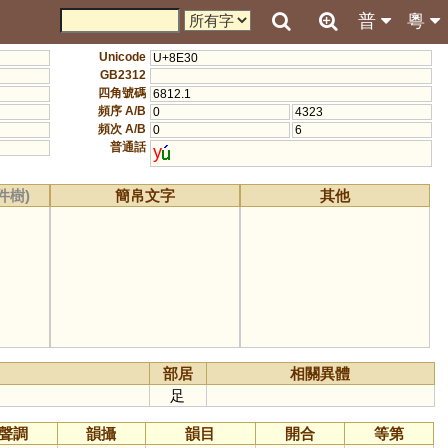
普
粵
Unicode
U+8E30
GB2312
四角號碼
6812.1
頻序 A/B
0
4323
頻次 A/B
0
6
普通話
y
件樹)
簡帛文字
其他
部居
相關異體
足
聲調
韻攝
韻目
開合
等第