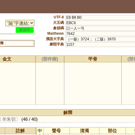
UTF-8
E8 B8 B0
大五碼
EBC6
倉頡碼
口一人一弓
異讀字
Matthews
7642
漢語大字典
（一版）3724；（二版）3970
簡
康熙字典
1157
金文
(部件樹)
甲骨
(部
解釋
〔羊朱切〕
(46 / 40)
註解
中
聲母
清濁
部位