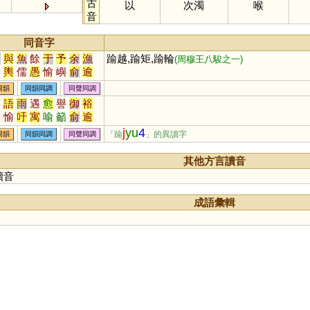
古
以
次濁
喉
音
同音字
如
與
魚
餘
于
予
余
漁
踰越,踰矩,踰輪
(周穆王八駿之一)
譽
輿
儒
愚
愉
嶼
俞
逾
娛
禺
榆
蠕
虞
渝
隅
圩
同韻
同韻同調
同聲同調
茹
庾
孺
嵎
盂
銣
揄
諛
預
語
雨
遇
愈
譽
御
裕
竽
歟
濡
喁
畬
臾
嚅
覦
諭
愉
吁
寓
喻
籲
俞
逾
臑
艅
崳
旟
繻
邘
歈
毹
禺
峪
隅
馭
澦
茹
孺
銣
j
yu
4
「踰
」的異讀字
同韻
同韻同調
同聲同調
窬
萸
薷
襦
髃
蝓
雩
妤
洳
窬
礜
翑
蓹
悆
与
藇
帤
挐
舁
湡
袽
隃
牏
睮
瘉
癒
其他方言讀音
蕍
蕠
嬬
鴽
謣
鰅
轝
醹
讀音
齵
鸒
擩
堣
杅
楰
腢
媮
澞
侞
堬
雓
燸
歶
蒘
硢
成語彙輯
鮽
筎
螸
籅
曘
蝡