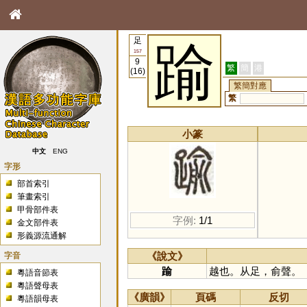
足
踰
157
9
繁
簡
港
(16)
繁簡對應
繁
小篆
中文
ENG
字形
部首索引
筆畫索引
甲骨部件表
字例:
1/1
金文部件表
形義源流通解
字音
《說文》
踰
越也。从足，俞聲。
粵語音節表
粵語聲母表
《廣韻》
頁碼
反切
粵語韻母表