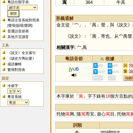
寓
364
牛具
粵語分類字表:
形義通解
粵語注音系統對照表
金文從「
宀
」，「
禺
」聲，與《說文》
[
聲母
|
韻母
|
聲調
]
普通話音節表
《說文》：「寓，寄也。从宀禺聲
其他方言讀音
工具
相關漢字:
宀
,
禺
《說文》全文索引
粵語音節
根據
《讀史方輿紀要》
&
成語彙輯
與
黃
周
p51
p40
j
yu
6
繁簡對照表
豫
李
何
p233
p371
禺
設定
HKLS
人文
同聲
洳
冷僻字:
蓹
本字庫於「
寓
」字下錄有
18
個方言點的
粵音系統:
托物
寓
興, 隨
寓
而安, 遊心
寓
目, 托物
寓
詞類
n.
residence