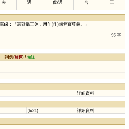
去
遇
虞
/
遇
合
三
寓卣：「寓對揚王休，用乍(作)幽尹寶尊彝。」
95 字
詞例(
) /
解釋
備註
詳細資料
(5/21)
詳細資料