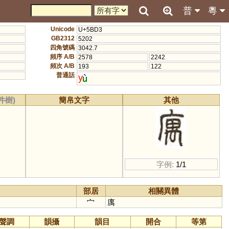
普
粵
Unicode
U+5BD3
GB2312
5202
四角號碼
3042.7
頻序 A/B
2578
2242
頻次 A/B
193
122
普通話
y
件樹)
簡帛文字
其他
字例:
1/1
部居
相關異體
宀
庽
聲調
韻攝
韻目
開合
等第