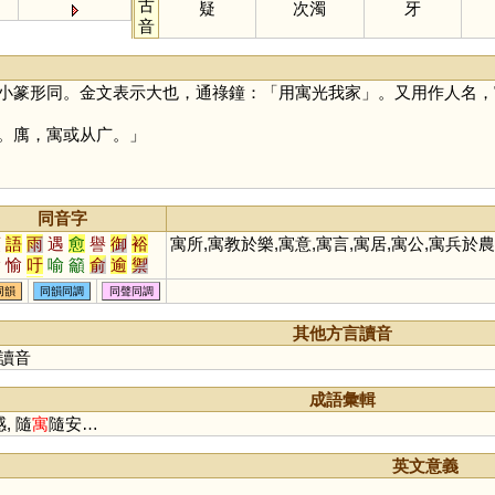
古
疑
次濁
牙
音
小篆形同。金文表示大也，通祿鐘：「用寓光我家」。又用作人名，
。庽，寓或从广。」
同音字
預
語
雨
遇
愈
譽
御
裕
寓所,寓教於樂,寓意,寓言,寓居,寓公,寓兵於農
諭
愉
吁
喻
籲
俞
逾
禦
峪
隅
馭
澦
茹
孺
銣
覦
同韻
同韻同調
同聲同調
窬
礜
踰
藇
蕷
与
悆
瘉
翑
癒
其他方言讀音
讀音
成語彙輯
感, 隨
寓
隨安…
英文意義