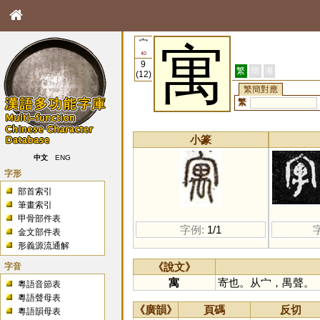
宀
寓
40
9
繁
簡
港
(12)
繁簡對應
繁
小篆
中文
ENG
字形
部首索引
筆畫索引
甲骨部件表
字例:
1/1
金文部件表
形義源流通解
字音
《說文》
寓
寄也。从宀，禺聲。
粵語音節表
粵語聲母表
《廣韻》
頁碼
反切
粵語韻母表