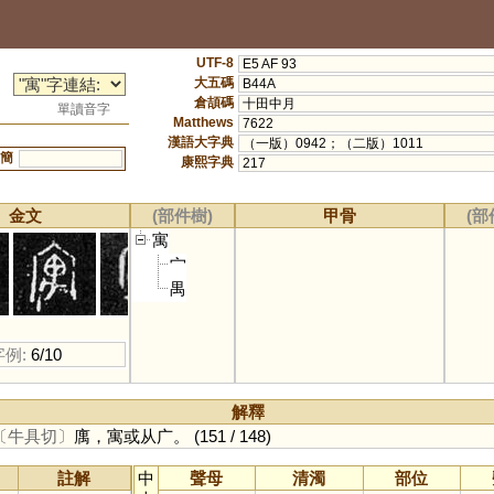
UTF-8
E5 AF 93
大五碼
B44A
倉頡碼
十田中月
單讀音字
Matthews
7622
漢語大字典
（一版）0942；（二版）1011
簡
康熙字典
217
金文
(部件樹)
甲骨
(部
寓
宀
禺
字例:
6/10
解釋
〔牛具切〕
庽，寓或从广。
(151 / 148)
註解
中
聲母
清濁
部位