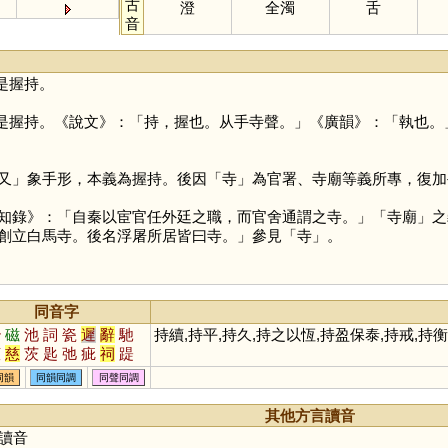
古
澄
全濁
舌
音
是握持。
是握持。《說文》：「持，握也。从手寺聲。」《廣韻》：「執也。
又
」象手形，本義為握持。後因「
寺
」為官署、寺廟等義所專，復加
知錄》：「自秦以宦官任外廷之職，而官舍通謂之寺。」「寺廟」之
創立白馬寺。後名浮屠所居皆曰寺。」參見「
寺
」。
同音字
治
磁
池
詞
瓷
遲
辭
馳
持續,持平,持久,持之以恆,持盈保泰,持戒,持衡
茬
慈
茨
匙
弛
疵
祠
踶
臍
薺
泜
踟
餈
茈
鶿
墀
同韻
同韻同調
同聲同調
澬
坻
歭
蚳
箈
箎
篪
薋
濨
荎
沶
徲
嬨
柌
貾
跢
其他方言讀音
謘
鈶
讀音