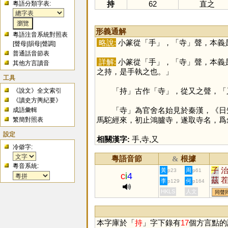
持
62
直之
粵語分類字表:
形義通解
粵語注音系統對照表
略說:
小篆從「
手
」，「
寺
」聲，本義
[
聲母
|
韻母
|
聲調
]
普通話音節表
詳解:
小篆從「
手
」，「
寺
」聲，本義
其他方言讀音
之持，是手執之也。」
工具
「
持
」古作「
寺
」，從又之聲，「
《說文》全文索引
《讀史方輿紀要》
「
寺
」為官舍名始見於秦漢，《日
成語彙輯
馬駝經來，初止鴻臚寺，遂取寺名，爲
繁簡對照表
設定
相關漢字:
手
,
寺
,
又
冷僻字:
粵語音節
根據
&
粵音系統:
子
黃
周
p23
p61
c
i
4
茲
李
何
p129
p164
訾
HKLS
人文
同聲
茌
漦
迡
本字庫於「
持
」字下錄有
17
個方言點的