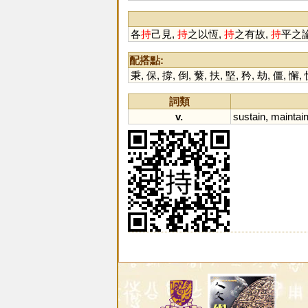
各
持
己見,
持
之以恆,
持
之有故,
持
平之論
配搭點:
秉
,
保
,
撐
,
倒
,
蘩
,
扶
,
堅
,
矜
,
劫
,
僵
,
懈
,
詞類
v.
sustain
,
maintai