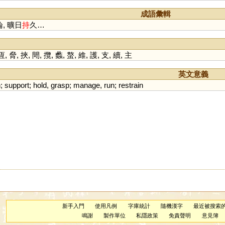
成語彙輯
, 曠日
持
久…
恆
,
脅
,
挾
,
閜
,
攬
,
蠡
,
螯
,
維
,
護
,
支
,
續
,
主
英文意義
n
;
support
;
hold
,
grasp
;
manage
,
run
;
restrain
新手入門
使用凡例
字庫統計
隨機漢字
最近被搜索
鳴謝
製作單位
私隱政策
免責聲明
意見簿