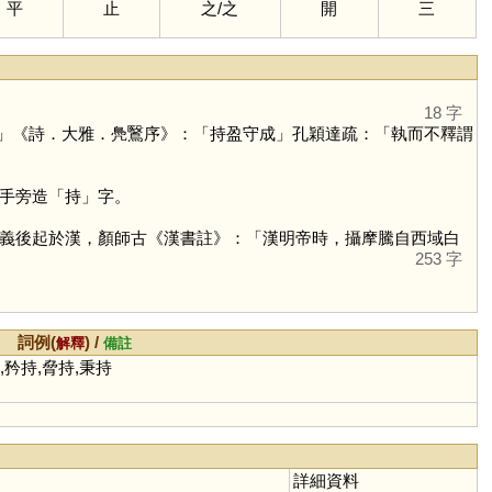
平
止
之
/
之
開
三
18 字
」《詩．大雅．鳧鷖序》：「持盈守成」孔穎達疏：「執而不釋謂
手旁造「
持
」字。
義後起於漢，顏師古《漢書註》：「漢明帝時，攝摩騰自西域白
253 字
詞例(
) /
解釋
備註
,矜持,脅持,秉持
詳細資料