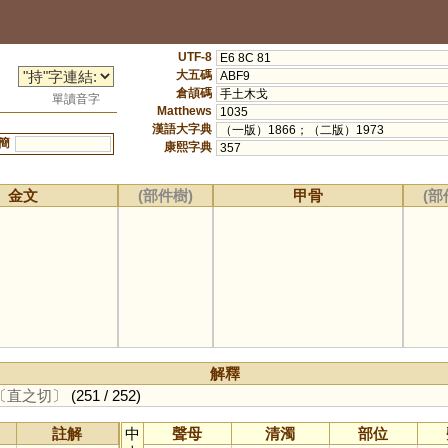
UTF-8
E6 8C 81
大五碼
ABF9
倉頡碼
手土木戈
單讀音字
Matthews
1035
漢語大字典
（一版）1866；（二版）1973
簡
康熙字典
357
金文
(部件樹)
甲骨
(部
解釋
〔直之切〕
(251 / 252)
註解
中
聲母
清濁
部位