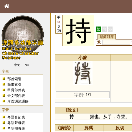
手
持
64
6
繁
簡
港
(9)
繁簡對應
繁
小篆
中文
ENG
字形
部首索引
筆畫索引
甲骨部件表
字例:
1/1
金文部件表
形義源流通解
字音
《說文》
持
握也。从手，寺聲。
粵語音節表
粵語聲母表
《廣韻》
頁碼
反切
粵語韻母表