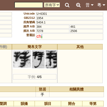
普
粵
Unicode
U+6301
GB2312
1954
四角號碼
5404.1
頻序 A/B
384
461
頻次 A/B
7278
2506
普通話
ch
件樹)
簡帛文字
其他
字例:
4/6
部居
相關異體
手
聲調
韻攝
韻目
開合
等第