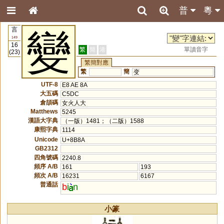
普
粵
言
變
149
16
繁
簡
港
單讀音字
(23)
繁簡對應
繁
簡
变
UTF-8
E8 AE 8A
大五碼
C5DC
倉頡碼
女火人大
Matthews
5245
漢語大字典
（一版）1481；（二版）1588
康熙字典
1114
Unicode
U+8B8A
GB2312
四角號碼
2240.8
頻序 A/B
161
193
頻次 A/B
16231
6167
普通話
b
i
n
小篆