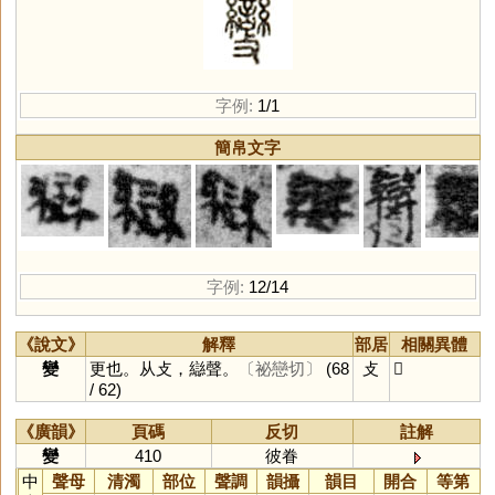
字例:
1/1
簡帛文字
字例:
12/14
《說文》
解釋
部居
相關異體
變
更也。从攴，䜌聲。
〔祕戀切〕
(68
攴
𣀵
/ 62)
《廣韻》
頁碼
反切
註解
變
410
彼眷
中
聲母
清濁
部位
聲調
韻攝
韻目
開合
等第