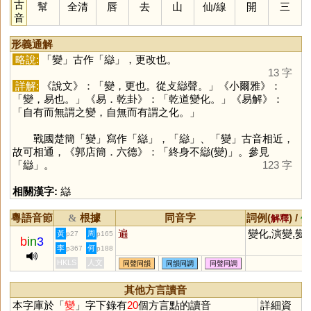
古
幫
全清
唇
去
山
仙
/
線
開
三
音
形義通解
略說:
「
變
」古作「
䜌
」，更改也。
13 字
詳解:
《說文》：「變，更也。從攴䜌聲。」《小爾雅》：
「變，易也。」《易．乾卦》：「乾道變化。」《易解》：
「自有而無謂之變，自無而有謂之化。」
戰國楚簡「
變
」寫作「
䜌
」，「
䜌
」、「
變
」古音相近，
故可相通，《郭店簡．六德》：「終身不䜌(變)」。參見
「
䜌
」。
123 字
相關漢字:
䜌
粵語音節
根據
同音字
詞例(
) /
&
解釋
備
遍
變化,演變,變
黃
周
p27
p165
b
in
3
李
何
p367
p188
HKLS
人文
同聲同韻
同韻同調
同聲同調
其他方言讀音
本字庫於「
變
」字下錄有
20
個方言點的讀音
詳細資