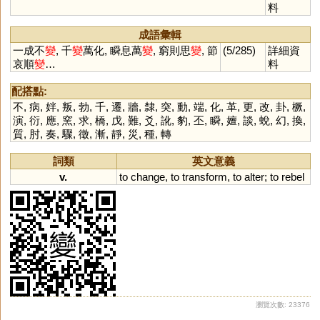
料
成語彙輯
一成不
變
, 千
變
萬化, 瞬息萬
變
, 窮則思
變
, 節
(5/285)
詳細資
哀順
變
…
料
配搭點:
不
,
病
,
姅
,
叛
,
勃
,
千
,
遷
,
牆
,
隸
,
突
,
動
,
端
,
化
,
革
,
更
,
改
,
卦
,
橛
,
演
,
衍
,
應
,
窯
,
求
,
橋
,
戊
,
難
,
爻
,
訛
,
豹
,
丕
,
瞬
,
嬗
,
談
,
蛻
,
幻
,
換
,
質
,
肘
,
奏
,
驟
,
徵
,
漸
,
靜
,
災
,
種
,
轉
詞類
英文意義
v.
to
change
,
to
transform
,
to
alter
;
to
rebel
瀏覽次數: 23376