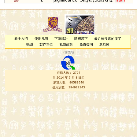
新手入門
使用凡例
字庫統計
隨機漢字
最近被搜索的漢字
鳴謝
製作單位
私隱政策
免責聲明
意見簿
（
管理員
）
在線人數： 2797
自 2014 年 7 月 8 日起
瀏覽人數： 80583940
使用次數： 294929243