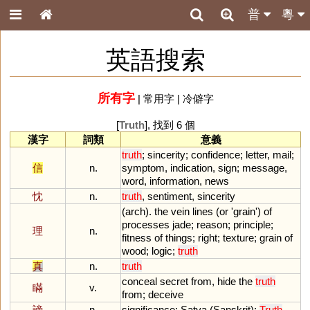
普
粵
英語搜索
所有字
|
常用字
|
冷僻字
[
Truth
], 找到 6 個
漢字
詞類
意義
truth
;
sincerity
;
confidence
;
letter
,
mail
;
信
n.
symptom
,
indication
,
sign
;
message
,
word
,
information
,
news
忱
n.
truth
,
sentiment
,
sincerity
(
arch
).
the
vein
lines
(
or
'
grain
')
of
processes
jade
;
reason
;
principle
;
理
n.
fitness
of
things
;
right
;
texture
;
grain
of
wood
;
logic
;
truth
真
n.
truth
conceal
secret
from
,
hide
the
truth
瞞
v.
from
;
deceive
諦
n.
significance
;
Satya
(
Sanskrit
);
Truth