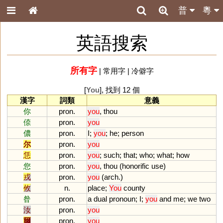
普
粵
英語搜索
所有字
|
常用字
|
冷僻字
[
You
], 找到 12 個
漢字
詞類
意義
你
pron.
you
,
thou
倷
pron.
you
儂
pron.
I
;
you
;
he
;
person
尔
pron.
you
恁
pron.
you
;
such
;
that
;
who
;
what
;
how
您
pron.
you
,
thou
(
honorific
use
)
戎
pron.
you
(
arch
.)
攸
n.
place
;
You
county
昝
pron.
a
dual
pronoun
;
I
;
you
and
me
;
we
two
汝
pron.
you
爾
pron.
you