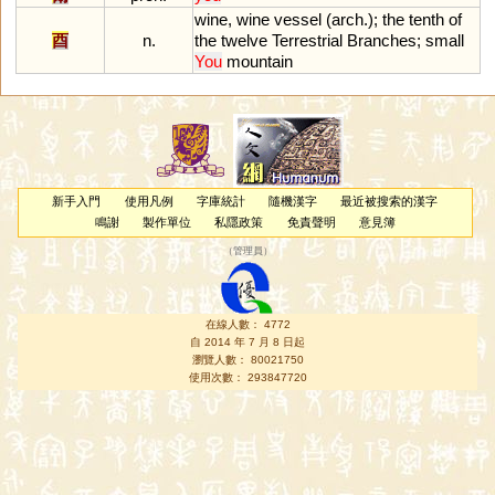
wine
,
wine
vessel
(
arch
.);
the
tenth
of
酉
n.
the
twelve
Terrestrial
Branches
;
small
You
mountain
新手入門
使用凡例
字庫統計
隨機漢字
最近被搜索的漢字
鳴謝
製作單位
私隱政策
免責聲明
意見簿
（
管理員
）
在線人數： 4772
自 2014 年 7 月 8 日起
瀏覽人數： 80021750
使用次數： 293847720