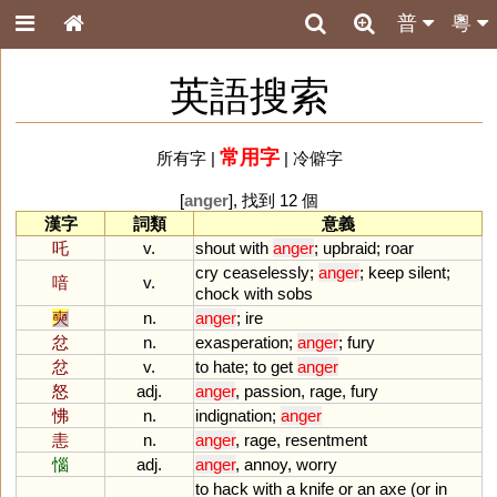
普
粵
英語搜索
常用字
所有字
|
|
冷僻字
[
anger
], 找到 12 個
漢字
詞類
意義
吒
v.
shout
with
anger
;
upbraid
;
roar
cry
ceaselessly
;
anger
;
keep
silent
;
喑
v.
chock
with
sobs
奭
n.
anger
;
ire
忿
n.
exasperation
;
anger
;
fury
忿
v.
to
hate
;
to
get
anger
怒
adj.
anger
,
passion
,
rage
,
fury
怫
n.
indignation
;
anger
恚
n.
anger
,
rage
,
resentment
惱
adj.
anger
,
annoy
,
worry
to
hack
with
a
knife
or
an
axe
(
or
in