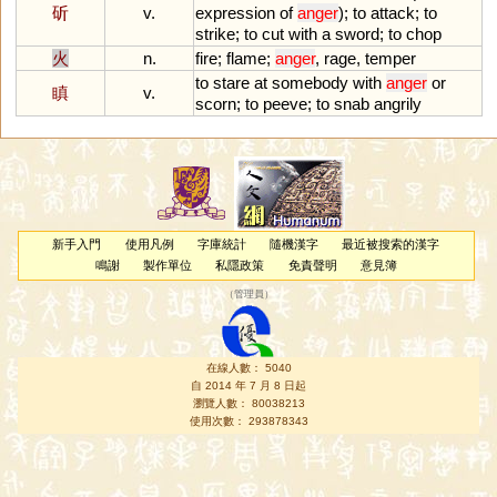
斫
v.
expression
of
anger
);
to
attack
;
to
strike
;
to
cut
with
a
sword
;
to
chop
火
n.
fire
;
flame
;
anger
,
rage
,
temper
to
stare
at
somebody
with
anger
or
瞋
v.
scorn
;
to
peeve
;
to
snab
angrily
新手入門
使用凡例
字庫統計
隨機漢字
最近被搜索的漢字
鳴謝
製作單位
私隱政策
免責聲明
意見簿
（
管理員
）
在線人數： 5040
自 2014 年 7 月 8 日起
瀏覽人數： 80038213
使用次數： 293878343