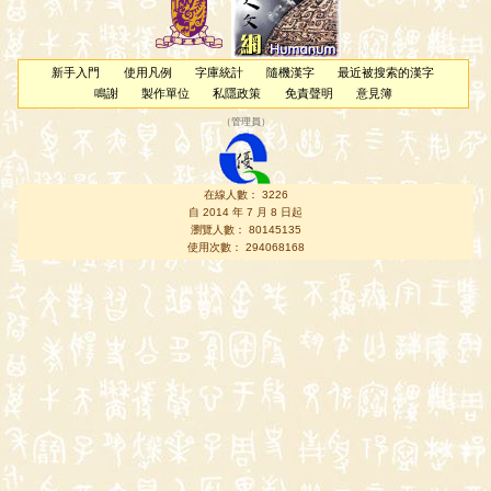
新手入門
使用凡例
字庫統計
隨機漢字
最近被搜索的漢字
鳴謝
製作單位
私隱政策
免責聲明
意見簿
（
管理員
）
在線人數： 3226
自 2014 年 7 月 8 日起
瀏覽人數： 80145135
使用次數： 294068168