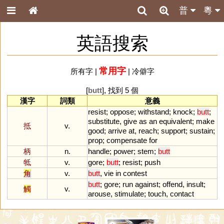
普
粵
英語搜索
常用字
所有字
|
|
冷僻字
[
butt
], 找到 5 個
漢字
詞類
意義
resist
;
oppose
;
withstand
;
knock
;
butt
;
substitute
,
give
as
an
equivalent
;
make
抵
v.
good
;
arrive
at
,
reach
;
support
;
sustain
;
prop
;
compensate
for
柄
n.
handle
;
power
;
stem
;
butt
牴
v.
gore
;
butt
;
resist
;
push
角
v.
butt
,
vie
in
contest
butt
;
gore
;
run
against
;
offend
,
insult
;
觸
v.
arouse
,
stimulate
;
touch
,
contact