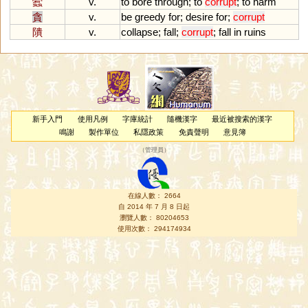
蠹
v.
to
bore
through
;
to
corrupt
;
to
harm
貪
v.
be
greedy
for
;
desire
for
;
corrupt
隤
v.
collapse
;
fall
;
corrupt
;
fall
in
ruins
新手入門
使用凡例
字庫統計
隨機漢字
最近被搜索的漢字
鳴謝
製作單位
私隱政策
免責聲明
意見簿
（
管理員
）
在線人數： 2664
自 2014 年 7 月 8 日起
瀏覽人數： 80204653
使用次數： 294174934