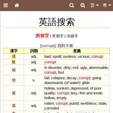
普
粵
英語搜索
所有字
|
常用字
|
冷僻字
[
corrupt
], 找到 9 個
漢字
詞類
意義
壞
adj.
bad
;
spoilt
;
useless
;
vicious
;
corrupt
斁
adj.
corrupt
in
disorder
;
dirty
;
evil
,
ugly
,
abominable
;
穢
adj.
corrupt
,
foul
fall
;
collapse
;
decay
;
corrupt
;
going
穨
v.
downwards
(
of
water
);
glide
hollow
,
sunken
;
depressed
;
of
poor
窳
adj.
quality
;
corrupt
;
lazy
;
thin
and
weak
;
hollow
,
empty
rotten
;
corrupt
;
putrid
;
worthless
;
stale
;
腐
adj.
corroded