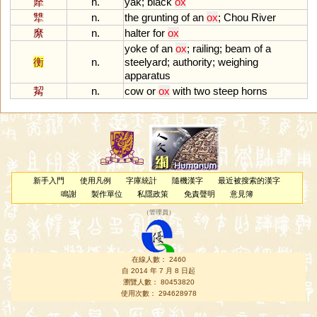
犛
n.
yak
;
black
ox
犨
n.
the
grunting
of
an
ox
;
Chou
River
縻
n.
halter
for
ox
yoke
of
an
ox
;
railing
;
beam
of
a
衡
n.
steelyard
;
authority
;
weighing
apparatus
觢
n.
cow
or
ox
with
two
steep
horns
新手入門
使用凡例
字庫統計
隨機漢字
最近被搜索的漢字
鳴謝
製作單位
私隱政策
免責聲明
意見簿
（
管理員
）
在線人數： 2460
自 2014 年 7 月 8 日起
瀏覽人數： 80453820
使用次數： 294628978