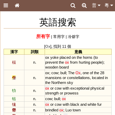
普
粵
英語搜索
所有字
|
常用字
|
冷僻字
[
Ox
], 找到 11 個
漢字
詞類
意義
ox
yoke
placed
on
the
horns
(
to
楅
n.
prevent
the
ox
from
hurting
people
);
wooden
board
ox
;
cow
;
bull
;
The
Ox
,
one
of
the
28
牛
n.
mansions
or
constellations
,
located
in
the
Northern
sky
ox
or
cow
with
exceptional
physical
牞
n.
strength
or
prowess
牯
n.
cow
;
bull
;
ox
牻
n.
ox
or
cow
with
black
and
white
fur
犖
n.
brindled
ox
;
Luo
town