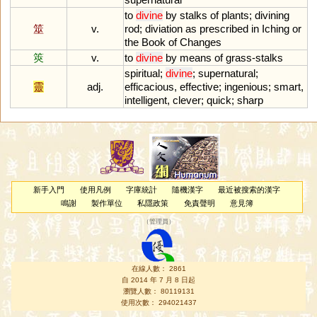
to
divine
by
stalks
of
plants
;
divining
筮
v.
rod
;
diviation
as
prescribed
in
Iching
or
the
Book
of
Changes
筴
v.
to
divine
by
means
of
grass
-
stalks
spiritual
;
divine
;
supernatural
;
靈
adj.
efficacious
,
effective
;
ingenious
;
smart
,
intelligent
,
clever
;
quick
;
sharp
新手入門
使用凡例
字庫統計
隨機漢字
最近被搜索的漢字
鳴謝
製作單位
私隱政策
免責聲明
意見簿
（
管理員
）
在線人數： 2861
自 2014 年 7 月 8 日起
瀏覽人數： 80119131
使用次數： 294021437