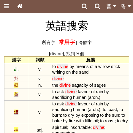
普
粵
英語搜索
常用字
所有字
|
|
冷僻字
[
divine
], 找到 9 個
漢字
詞類
意義
to
divine
by
means
of
a
willow
stick
乩
v.
writing
on
the
sand
卦
v.
divine
叡
n.
the
divine
sagacity
of
sages
to
ask
divine
favour
of
rain
by
堇
v.
sacrificing
human
(
arch
.)
to
ask
divine
favour
of
rain
by
sacrificing
human
(
arch
.);
to
toast
;
to
熯
v.
burn
;
to
dry
by
exposing
to
the
sun
;
to
bake
by
fire
with
little
oil
;
to
roast
;
to
dry
spiritual
;
inscrutable
;
divine
;
神
adj.
supernatural