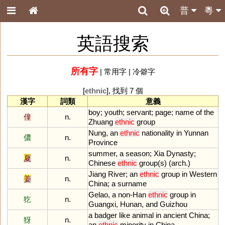
普
粵
英語搜索
所有字
|
常用字
|
冷僻字
[
ethnic
], 找到 7 個
漢字
詞類
意義
boy
;
youth
;
servant
;
page
;
name
of
the
僮
n.
Zhuang
ethnic
group
Nung
,
an
ethnic
nationality
in
Yunnan
儂
n.
Province
summer
,
a
season
;
Xia
Dynasty
;
夏
n.
Chinese
ethnic
group
(
s
) (
arch
.)
Jiang
River
;
an
ethnic
group
in
Western
姜
n.
China
;
a
surname
Gelao
,
a
non
-
Han
ethnic
group
in
犵
n.
Guangxi
,
Hunan
,
and
Guizhou
a
badger
like
animal
in
ancient
China
;
犽
n.
an
ethnic
minority
in
China