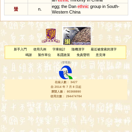
egg
;
the
Dan
ethnic
group
in
South
-
蜑
n.
Western
China
新手入門
使用凡例
字庫統計
隨機漢字
最近被搜索的漢字
鳴謝
製作單位
私隱政策
免責聲明
意見簿
（
管理員
）
在線人數： 3427
自 2014 年 7 月 8 日起
瀏覽人數： 80368890
使用次數： 294474784