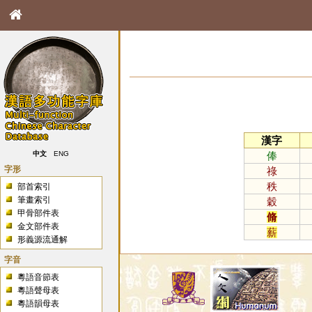
漢字
俸
中文
ENG
字形
祿
秩
部首索引
筆畫索引
穀
甲骨部件表
脩
金文部件表
薪
形義源流通解
字音
粵語音節表
粵語聲母表
粵語韻母表