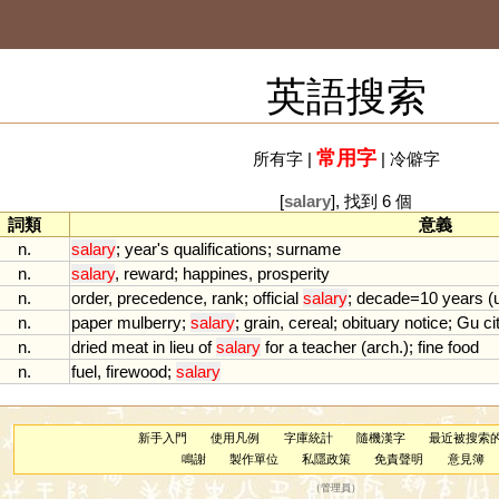
英語搜索
常用字
所有字
|
|
冷僻字
[
salary
], 找到 6 個
詞類
意義
n.
salary
;
year
'
s
qualifications
;
surname
n.
salary
,
reward
;
happines
,
prosperity
n.
order
,
precedence
,
rank
;
official
salary
;
decade
=
10
years
(
n.
paper
mulberry
;
salary
;
grain
,
cereal
;
obituary
notice
;
Gu
ci
n.
dried
meat
in
lieu
of
salary
for
a
teacher
(
arch
.);
fine
food
n.
fuel
,
firewood
;
salary
新手入門
使用凡例
字庫統計
隨機漢字
最近被搜索
鳴謝
製作單位
私隱政策
免責聲明
意見簿
（
管理員
）