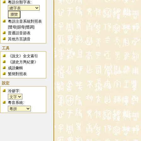
粵語分類字表:
粵語注音系統對照表
[
聲母
|
韻母
|
聲調
]
普通話音節表
其他方言讀音
工具
《說文》全文索引
《讀史方輿紀要》
成語彙輯
繁簡對照表
設定
冷僻字:
粵音系統: