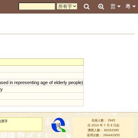
普
粵
used
in
representing
age
of
elderly
people
)
ty
在線人數： 2945
的漢字
自 2014 年 7 月 8 日起
瀏覽人數： 80352585
使用次數： 294442955