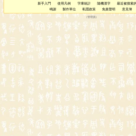
新手入門
使用凡例
字庫統計
隨機漢字
最近被搜索
鳴謝
製作單位
私隱政策
免責聲明
意見簿
（
管理員
）