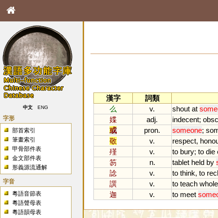
漢字
詞類
么
v.
shout
at
some
中文
ENG
字形
媟
adj.
indecent
;
obs
或
pron.
someone
;
som
部首索引
筆畫索引
敬
v.
respect
,
honou
甲骨部件表
殣
v.
to
bury
;
to
die
金文部件表
笏
n.
tablet
held
by
形義源流通解
諗
v.
to
think
,
to
rec
字音
譔
v.
to
teach
whole
粵語音節表
迦
v.
to
meet
some
粵語聲母表
粵語韻母表