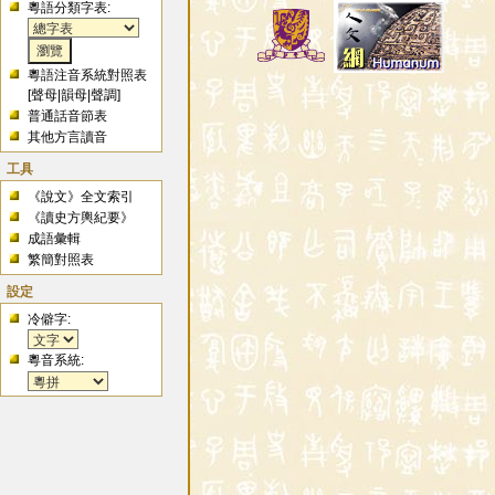
粵語分類字表:
粵語注音系統對照表
[
聲母
|
韻母
|
聲調
]
普通話音節表
其他方言讀音
工具
《說文》全文索引
《讀史方輿紀要》
成語彙輯
繁簡對照表
設定
冷僻字:
粵音系統: