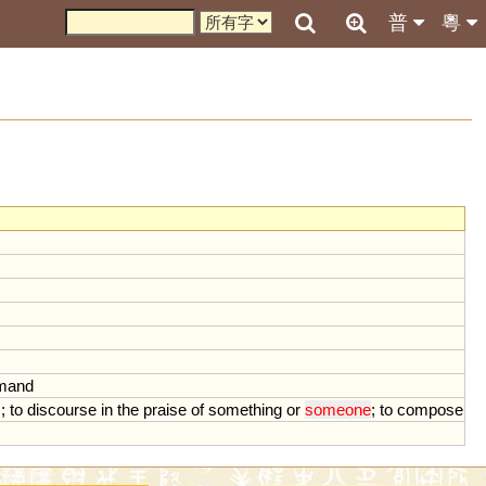
普
粵
imand
s
;
to
discourse
in
the
praise
of
something
or
someone
;
to
compose