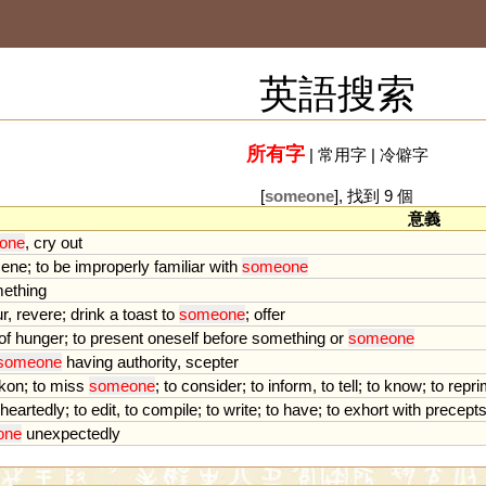
英語搜索
所有字
|
常用字
|
冷僻字
[
someone
], 找到 9 個
意義
one
,
cry
out
cene
;
to
be
improperly
familiar
with
someone
ething
r
,
revere
;
drink
a
toast
to
someone
;
offer
of
hunger
;
to
present
oneself
before
something
or
someone
someone
having
authority
,
scepter
kon
;
to
miss
someone
;
to
consider
;
to
inform
,
to
tell
;
to
know
;
to
repr
heartedly
;
to
edit
,
to
compile
;
to
write
;
to
have
;
to
exhort
with
precept
one
unexpectedly