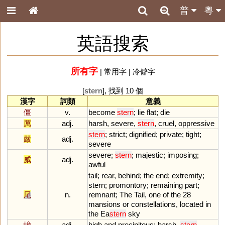
普
粵
英語搜索
所有字
|
常用字
|
冷僻字
[
stern
], 找到 10 個
漢字
詞類
意義
僵
v.
become
stern
;
lie
flat
;
die
厲
adj.
harsh
,
severe
,
stern
,
cruel
,
oppressive
stern
;
strict
;
dignified
;
private
;
tight
;
嚴
adj.
severe
severe
;
stern
;
majestic
;
imposing
;
威
adj.
awful
tail
;
rear
,
behind
;
the
end
;
extremity
;
stern
;
promontory
;
remaining
part
;
尾
n.
remnant
;
The
Tail
,
one
of
the
28
mansions
or
constellations
,
located
in
the
Ea
stern
sky
峻
adj.
high
and
precipitous
;
harsh
,
stern