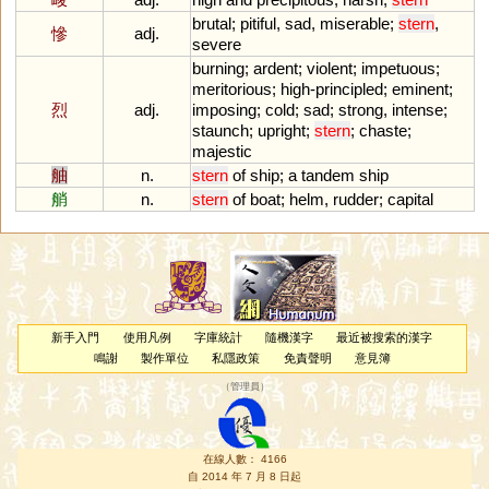
brutal
;
pitiful
,
sad
,
miserable
;
stern
,
慘
adj.
severe
burning
;
ardent
;
violent
;
impetuous
;
meritorious
;
high
-
principled
;
eminent
;
烈
adj.
imposing
;
cold
;
sad
;
strong
,
intense
;
staunch
;
upright
;
stern
;
chaste
;
majestic
舳
n.
stern
of
ship
;
a
tandem
ship
艄
n.
stern
of
boat
;
helm
,
rudder
;
capital
新手入門
使用凡例
字庫統計
隨機漢字
最近被搜索的漢字
鳴謝
製作單位
私隱政策
免責聲明
意見簿
（
管理員
）
在線人數： 4166
自 2014 年 7 月 8 日起