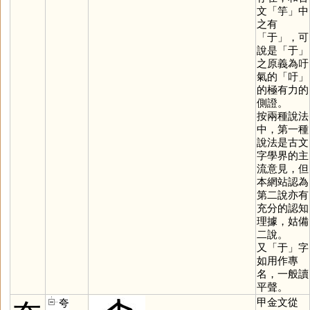
文「
竽
」中
之有
「
于
」，可
說是「
于
」
之原義為吁
氣的「
吁
」
的極有力的
側證。
按兩種說法
中，第一種
說法是古文
字學界的主
流意見，但
本網站認為
第二說亦有
充分的認知
理據，姑備
二說。
又「
于
」字
如用作專
名，一般讀
平聲。
甲金文從
夸