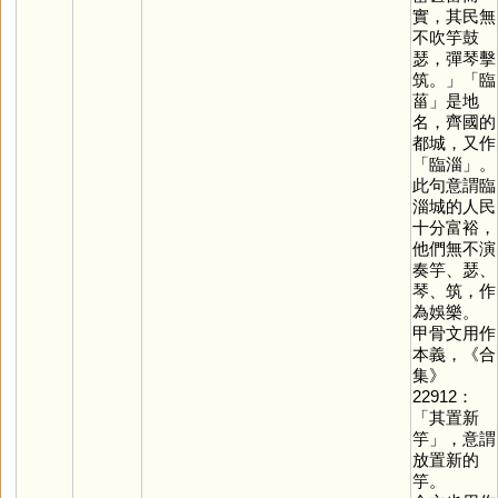
實，其民無
不吹竽鼓
瑟，彈琴擊
筑。」「臨
菑」是地
名，齊國的
都城，又作
「臨淄」。
此句意謂臨
淄城的人民
十分富裕，
他們無不演
奏竽、瑟、
琴、筑，作
為娛樂。
甲骨文用作
本義，《合
集》
22912：
「其置新
竽」，意謂
放置新的
竽。