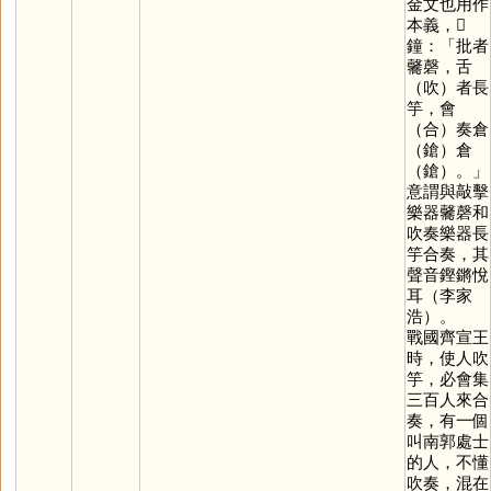
金文也用作
本義，𪒠
鐘：「批者
毊磬，舌
（吹）者長
竽，會
（合）奏倉
（鎗）倉
（鎗）。」
意謂與敲擊
樂器毊磬和
吹奏樂器長
竽合奏，其
聲音鏗鏘悅
耳（李家
浩）。
戰國齊宣王
時，使人吹
竽，必會集
三百人來合
奏，有一個
叫南郭處士
的人，不懂
吹奏，混在