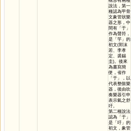
構形有兩種
說法，第一
種認為甲骨
文象管狀樂
器之形，中
間有「
于
」
作為聲符，
是「
竽
」的
初文(郭沫
若、李孝
定、裘錫
圭)。後來
為書寫簡
便，省作
「
于
」，以
代表整個樂
器，後由吹
奏樂器引申
表示氣之舒
吁。
第二種說法
認為「
于
」
是「
吁
」的
初文，象管