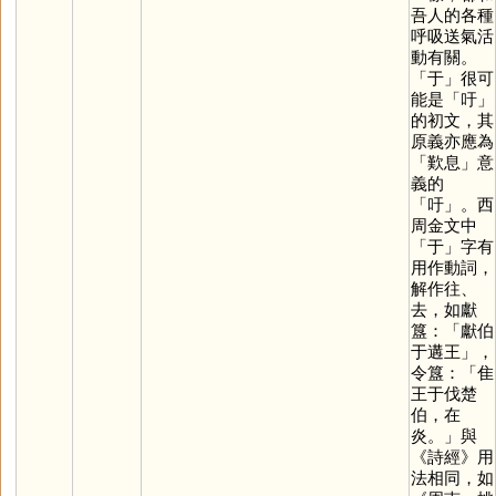
吾人的各種
呼吸送氣活
動有關。
「
于
」很可
能是「
吁
」
的初文，其
原義亦應為
「歎息」意
義的
「
吁
」。西
周金文中
「
于
」字有
用作動詞，
解作往、
去，如獻
簋：「獻伯
于遘王」，
令簋：「隹
王于伐楚
伯，在
炎。」與
《詩經》用
法相同，如