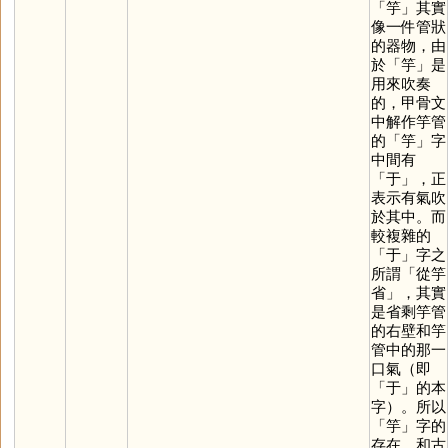
「
竽
」其實
像一件管狀
的器物，由
於「
竽
」是
用來吹奏
的，甲骨文
中解作竽管
的「
竽
」字
中間有
「
于
」，正
表示有氣吹
於其中。而
較複雜的
「
于
」字之
所謂「從竽
省」，其實
是省剩竽管
的右壁和竽
管中的那一
口氣（即
「
于
」的本
字）。所以
「
竽
」字的
存在，和古