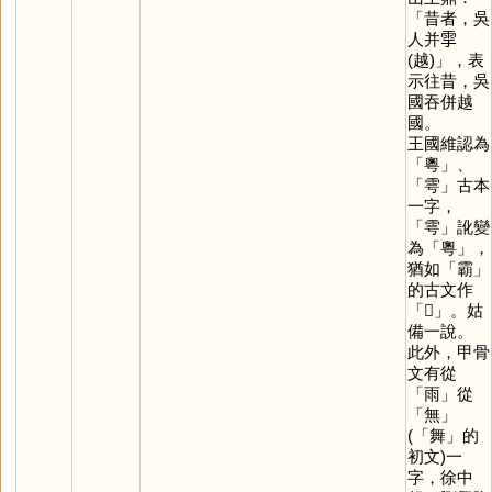
「昔者，吳
人并𩁹
(越)」，表
示往昔，吳
國吞併越
國。
王國維認為
「
粵
」、
「
雩
」古本
一字，
「
雩
」訛變
為「
粵
」，
猶如「
霸
」
的古文作
「
𣍸
」。姑
備一說。
此外，甲骨
文有從
「
雨
」從
「
無
」
(「
舞
」的
初文)一
字，徐中