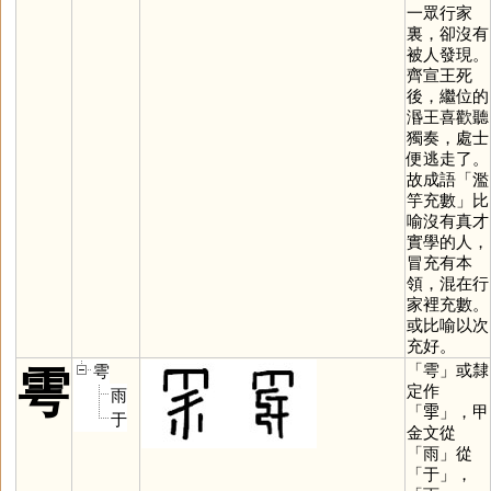
一眾行家
裏，卻沒有
被人發現。
齊宣王死
後，繼位的
湣王喜歡聽
獨奏，處士
便逃走了。
故成語「濫
竽充數」比
喻沒有真才
實學的人，
冒充有本
領，混在行
家裡充數。
或比喻以次
充好。
「
雩
」或隸
雩
雩
定作
雨
「
𩁹
」，甲
于
金文從
「
雨
」從
「
于
」，