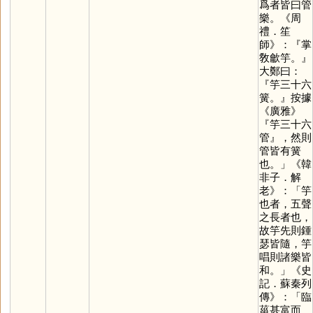
爲者皆曰管
樂。《周
禮．笙
師》：『掌
敎龡竽。』
大鄭曰：
『竽三十六
簧。』按據
《廣雅》
『竽三十六
管』，然則
管皆有簧
也。」《韓
非子．解
老》：「竽
也者，五聲
之長者也，
故竽先則鍾
瑟皆隨，竽
唱則諸樂皆
和。」《史
記．蘇秦列
傳》：「臨
菑甚富而