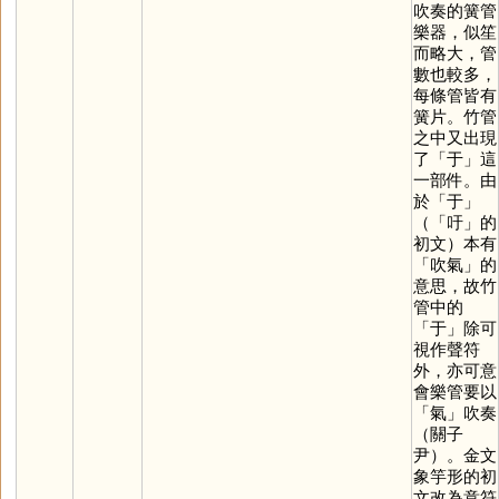
吹奏的簧管
樂器，似笙
而略大，管
數也較多，
每條管皆有
簧片。竹管
之中又出現
了「
于
」這
一部件。由
於「
于
」
（「
吁
」的
初文）本有
「吹氣」的
意思，故竹
管中的
「
于
」除可
視作聲符
外，亦可意
會樂管要以
「
氣
」吹奏
（關子
尹）。金文
象竽形的初
文改為意符