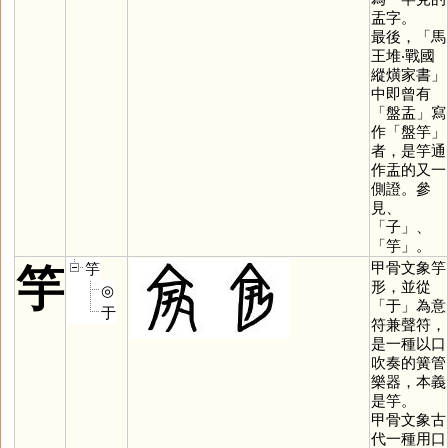
盂字。
最後，「馬
王堆‧戰國
縱熿家書」
中即曾有
「盤盂」寫
作「盤竽」
者，是竽通
作盂的又一
側證。參
見、
「
子
」、
「
竽
」。
甲骨文象竽
竽
竽
形，並從
◎
「
于
」為意
于
符兼聲符，
是一種以口
吹奏的簧管
樂器，本義
是竽。
甲骨文象古
代一種用口