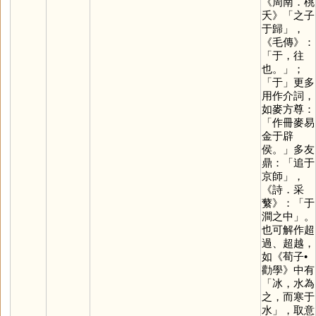
《周南．桃
夭》「之子
于歸」，
《毛傳》：
「于，往
也。」；
「
于
」更多
用作介詞，
如麥方尊：
「作冊麥易
金于辟
侯。」多友
鼎：「追于
京師」，
《詩．采
蘩》：「于
澗之中」。
也可解作超
過、超越，
如《荀子•
勸學》中有
「冰，水為
之，而寒于
水」，取意