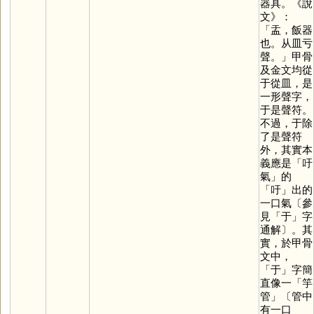
器具。《說
文》：
「盂，飯器
也。从皿亏
聲。」甲骨
及金文均從
于從皿，是
一形聲字，
于是聲符。
不過，于除
了是聲符
外，其實本
義應是「吁
氣」的
「
吁
」出的
一口氣〔參
見「
于
」字
通解〕。其
實，於甲骨
文中，
「
于
」字簡
直像一「竽
管」〔管中
有一口