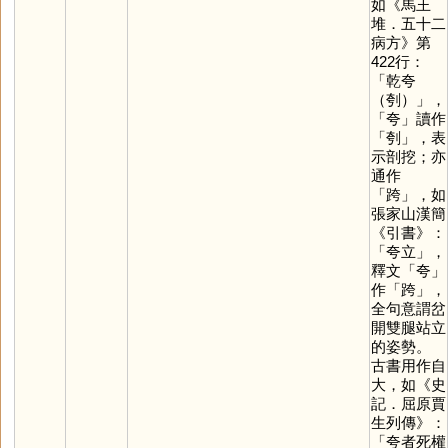
如《馬王
堆．五十二
病方》第
422行：
「乾夸
（刳）」，
「
夸
」讀作
「
刳
」，表
示剖挖；亦
通作
「
跨
」，如
張家山漢簡
《引書》：
「夸立」，
釋文「
夸
」
作「
跨
」，
全句意謂岔
開雙腿站立
的姿勢。
古書用作自
大，如《史
記．屈原賈
生列傳》：
「夸者死權