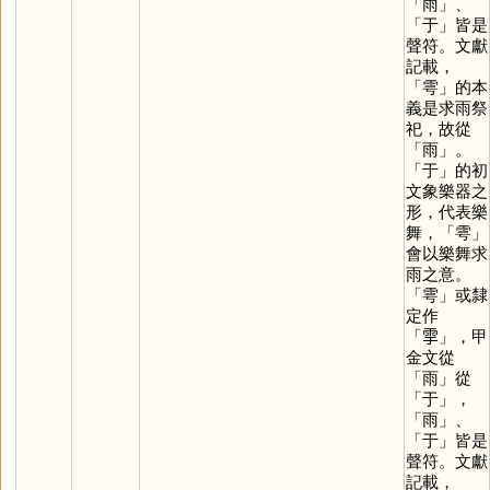
「
雨
」、
「
于
」皆是
聲符。文獻
記載，
「
雩
」的本
義是求雨祭
祀，故從
「
雨
」。
「
于
」的初
文象樂器之
形，代表樂
舞，「
雩
」
會以樂舞求
雨之意。
「
雩
」或隸
定作
「
𩁹
」，甲
金文從
「
雨
」從
「
于
」，
「
雨
」、
「
于
」皆是
聲符。文獻
記載，