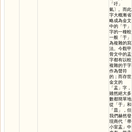
「
吁
」
氣〕。而此
字大概漸省
略成為金文
中的「
于
」
字的一種較
一般「
于
」
為複雜的寫
法。今觀甲
骨文中的盂
字都有以較
複雜的于字
作為聲符
的；而存世
金文的
「
盂
」字，
雖然絕大多
數都簡單地
從「
于
」和
「
皿
」，但
我們赫然發
現商代「帚
小室盂」中