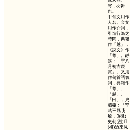
或从羽。
雩，羽舞
也。」
甲骨文用作
人名。金文
用作介詞，
引進行為之
時間，典籍
作「
越
」，
《說文》作
「
粵
」。靜
簋：「𩁹八
月初吉庚
寅」。又用
作句首語氣
詞，典籍作
「
粵
」、
「
越
」、
「
曰
」，史
牆盤：「𩁹
武王既𢦏
殷，𢼸(微)
史剌(烈)且
(祖)迺來見