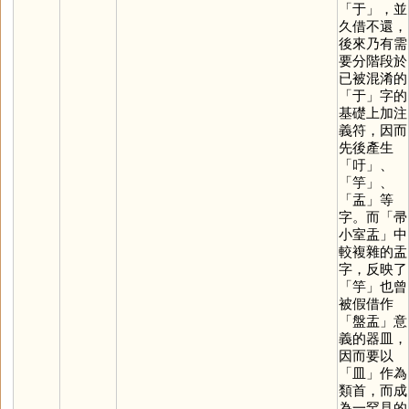
「
于
」，並
久借不還，
後來乃有需
要分階段於
已被混淆的
「
于
」字的
基礎上加注
義符，因而
先後產生
「
吁
」、
「
竽
」、
「
盂
」等
字。而「帚
小室盂」中
較複雜的盂
字，反映了
「
竽
」也曾
被假借作
「盤盂」意
義的器皿，
因而要以
「
皿
」作為
類首，而成
為一罕見的