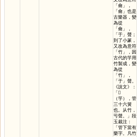
「
龠
」，
「
龠
」也是
古樂器，變
為從
「
龠
」，
「
于
」聲；
到了小篆，
又改為意符
「
竹
」，因
古代的竽用
竹製成，變
為從
「
竹
」，
「
于
」聲。
《說文》：
「𥫡
（竽），管
三十六簧
也。从竹，
亏聲。」段
玉裁注：
「管下當有
樂字。凡竹