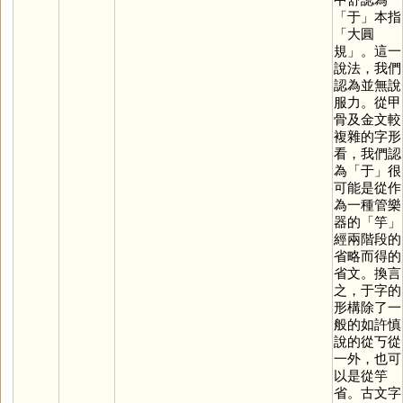
「
于
」本指
「大圓
規」。這一
說法，我們
認為並無說
服力。從甲
骨及金文較
複雜的字形
看，我們認
為「
于
」很
可能是從作
為一種管樂
器的「
竽
」
經兩階段的
省略而得的
省文。換言
之，于字的
形構除了一
般的如許慎
說的從丂從
一外，也可
以是從竽
省。古文字