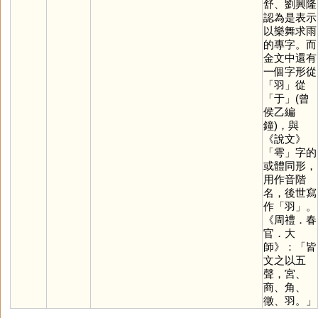
舒、劉興隆
認為是表示
以樂舞求雨
的專字。而
金文中還有
一個字形從
「
羽
」從
「
于
」(曾
侯乙編
鐘)，與
《說文》
「
雩
」字的
或體同形，
用作音階
名，後世寫
作「
羽
」。
《周禮．春
官．大
師》：「皆
文之以五
聲，宮、
商、角、
徵、羽。」