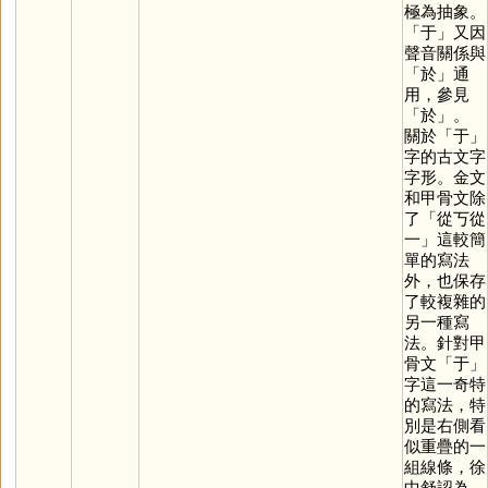
極為抽象。
「
于
」又因
聲音關係與
「
於
」通
用，參見
「
於
」。
關於「
于
」
字的古文字
字形。金文
和甲骨文除
了「從丂從
一」這較簡
單的寫法
外，也保存
了較複雜的
另一種寫
法。針對甲
骨文「
于
」
字這一奇特
的寫法，特
別是右側看
似重疊的一
組線條，徐
中舒認為