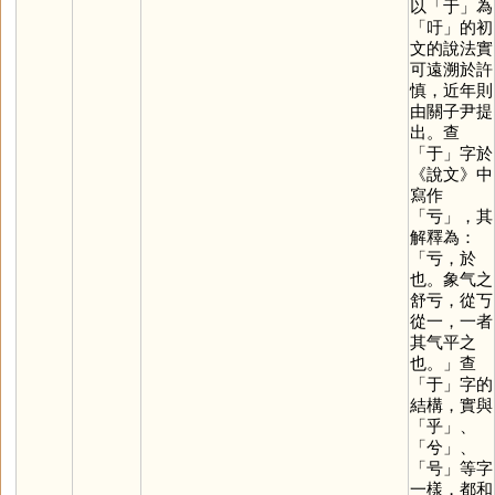
以「
于
」為
「
吁
」的初
文的說法實
可遠溯於許
慎，近年則
由關子尹提
出。查
「
于
」字於
《說文》中
寫作
「
亏
」，其
解釋為：
「亏，於
也。象气之
舒亏，從丂
從一，一者
其气平之
也。」查
「
于
」字的
結構，實與
「
乎
」、
「
兮
」、
「
号
」等字
一樣，都和