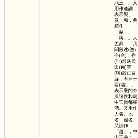
武王。」又
用作連詞，
表示與、
及、和，典
籍作
「
越
」、
「
與
」。大
盂鼎：「我
聞殷述(墜)
令(命)，隹
(唯)殷邊侯
田(甸)𩁹
(與)殷正百
辟，率肆于
酉(酒)。」
表示殷的外
服諸侯和朝
中官員都酗
酒。又用作
人名、地
名、國名。
又讀作
「
越
」，中
山王鼎：