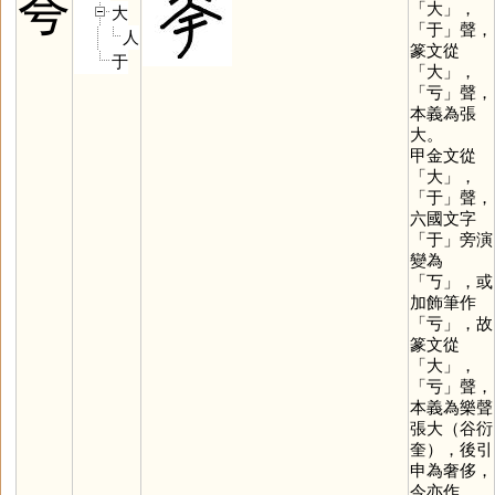
夸
「
大
」，
大
「
于
」聲，
人
篆文從
于
「
大
」，
「
亏
」聲，
本義為張
大。
甲金文從
「
大
」，
「
于
」聲，
六國文字
「
于
」旁演
變為
「
丂
」，或
加飾筆作
「
亏
」，故
篆文從
「
大
」，
「
亏
」聲，
本義為樂聲
張大（谷衍
奎），後引
申為奢侈，
今亦作