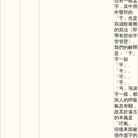
也有一個盂
字，其中用
作聲符的
「
于
」也是
寫成較複雜
的寫法〔即
帶有部份竽
管管壁〕。
我們的解釋
是：「
于
」
字一如
「
平
」、
「
兮
」、
「
可
」、
「
乎
」、
「
号
」等諸
字一樣，都
與人的呼吸
氣息有關，
故其於遠古
的本義是
「吁氣」，
但後來因被
借作虛字的