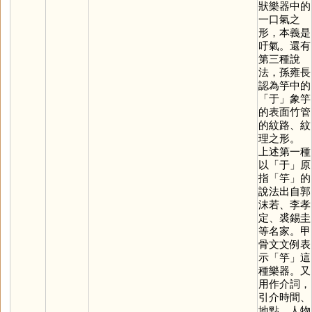
狀樂器中的
一口氣之
形，本義是
吁氣。還有
第三種說
法，孫雍長
認為竽中的
「
于
」象竽
的表面竹管
的紋路、紋
理之形。
上述第一種
以「
于
」原
指「
竽
」的
說法出自郭
沫若、李孝
定、裘錫圭
等名家。甲
骨文文例表
示「
竽
」這
種樂器。又
用作介詞，
引介時間、
地點、人物