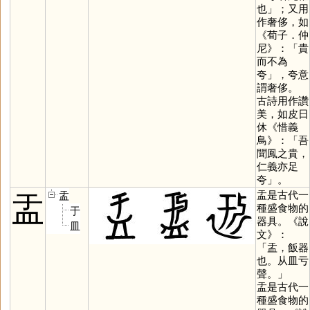
也」；又用
作奢侈，如
《荀子．仲
尼》：「貴
而不為
夸」，夸意
謂奢侈。
古詩用作讚
美，如皮日
休《惜義
鳥》：「吾
聞鳳之貴，
仁義亦足
夸」。
盂是古代一
盂
盂
種盛食物的
于
器具。《說
皿
文》：
「盂，飯器
也。从皿亏
聲。」
盂是古代一
種盛食物的