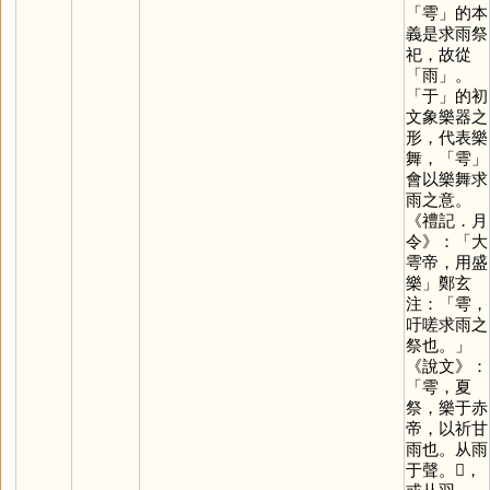
「
雩
」的本
義是求雨祭
祀，故從
「
雨
」。
「
于
」的初
文象樂器之
形，代表樂
舞，「
雩
」
會以樂舞求
雨之意。
《禮記．月
令》：「大
雩帝，用盛
樂」鄭玄
注：「雩，
吁嗟求雨之
祭也。」
《說文》：
「雩，夏
祭，樂于赤
帝，以祈甘
雨也。从雨
于聲。𦏻，