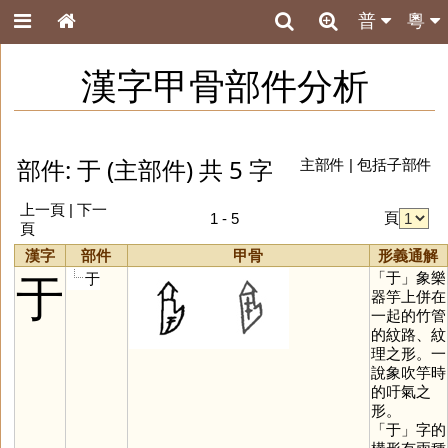
普
粵
漢字甲骨部件分析
部件: 于 (主部件) 共 5 字
主部件
|
包括子部件
上一頁 | 下一
頁
1 - 5
頁
漢字
部件
甲骨
形義通解
「
于
」象樂
于
于
器竽上併在
一起的竹管
的紋路、紋
理之形。一
說象吹竽時
的吁氣之
形。
「
于
」字的