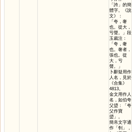
「
誇
」的簡
體字。《說
文》：
「夸，奢
也。從大，
亏聲。」段
玉裁注：
「夸，奢
也。奢者，
張也。從
大，亏
聲。」
卜辭疑用作
人名，見於
《合集》
4813。
金文用作人
名，如伯夸
父盨：「夸
父作寶
盨」。
簡帛文字通
作「
刳
」，