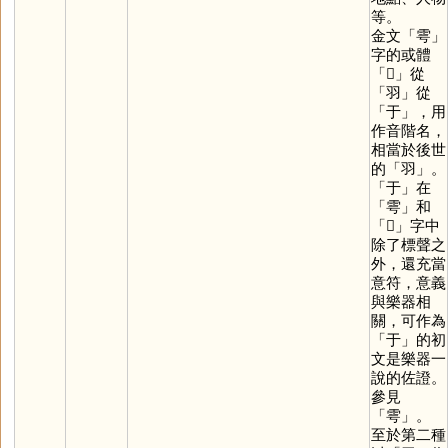
等。
金文「
雩
」
字的或體
「
𦏻
」從
「
羽
」從
「
于
」，用
作音階名，
相當於後世
的「
羽
」。
「
于
」在
「
雩
」和
「
𦏻
」字中
除了標聲之
外，還充當
意符，意義
與樂器相
關，可作為
「
于
」的初
文是樂器一
說的佐證。
參見
「
雩
」。
至於第二種