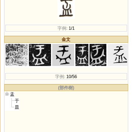
字例:
1/1
金文
字例:
10/56
(部件樹)
盂
于
皿