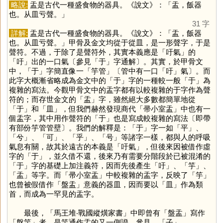
略說:
盂是古代一種盛食物的器具。《說文》：「盂，飯器
也。从皿亏聲。」
31 字
詳解:
盂是古代一種盛食物的器具。《說文》：「盂，飯器
也。从皿亏聲。」甲骨及金文均從于從皿，是一形聲字，于是
聲符。不過，于除了是聲符外，其實本義應是「吁氣」的
「
吁
」出的一口氣〔參見「
于
」字通解〕。其實，於甲骨文
中，「
于
」字簡直像一「竽管」〔管中有一口「
吁
」氣〕。而
此字大概漸省略成為金文中的「
于
」字的一種較一般「
于
」為
複雜的寫法。今觀甲骨文中的盂字都有以較複雜的于字作為聲
符的；而存世金文的「
盂
」字，雖然絕大多數都簡單地從
「
于
」和「
皿
」，但我們赫然發現商代「帚小室盂」中也有一
個盂字，其中用作聲符的「
于
」也是寫成較複雜的寫法〔即帶
有部份竽管管壁〕。我們的解釋是：「
于
」字一如「
平
」、
「
兮
」、「
可
」、「
乎
」、「
号
」等諸字一樣，都與人的呼吸
氣息有關，故其於遠古的本義是「吁氣」，但後來因被借作虛
字的「
于
」，並久借不還，後來乃有需要分階段於已被混淆的
「
于
」字的基礎上加注義符，因而先後產生「
吁
」、「
竽
」、
「
盂
」等字。而「帚小室盂」中較複雜的盂字，反映了「
竽
」
也曾被假借作「盤盂」意義的器皿，因而要以「
皿
」作為類
首，而成為一罕見的盂字。
最後，「馬王堆‧戰國縱熿家書」中即曾有「盤盂」寫作
「盤竽」者，是竽通作盂的又一側證。參見、「
子
」、