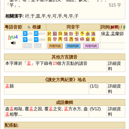
「
竽
」。
515 字
相關漢字:
吁
,
于
,
皿
,
平
,
兮
,
可
,
乎
,
号
,
竽
,
子
粵語音節
根據
同音字
詞例(
) /
&
解釋
備
於
如
與
魚
餘
于
予
余
漁
痰盂,盂蘭節
黃
周
p50
p112
j
yu
4
吾
譽
輿
儒
愚
愉
嶼
俞
逾
李
何
p22
p369
迂
娛
禺
榆
蠕
虞
渝
隅
圩
HKLS
人文
同聲同韻
同韻同調
同聲同調
瑜
茹
庾
孺
嵎
銣
揄
諛
腴
竽
歟
濡
喁
畬
臾
嚅
覦
璵
其他方言讀音
臑
艅
崳
旟
繻
邘
歈
毹
狳
本字庫於「
盂
」字下錄有
19
個方言點的讀音
詳細資
窬
萸
薷
襦
髃
蝓
雩
踰
妤
料
褕
帤
挐
舁
湡
袽
隃
牏
睮
羭
蕍
蕠
嬬
鴽
謣
鰅
轝
醹
《讀史方輿紀要》地名
鸆
齵
鸒
擩
堣
杅
楰
腢
媮
盂
縣
(1/1)
詳細資
与
澞
侞
堬
雓
燸
歶
蒘
硢
料
釪
鮽
筎
螸
籅
曘
蝡
成語彙輯
盎
盂
相敲, 覆
盂
之固, 覆
盂
之安,
盂
方水方, 盎
(5/12)
詳細資
盂
相擊…
料
配搭點: