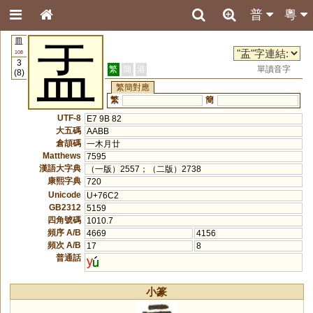
普
粵
皿
盂
108
3
繁
簡
港
單讀音字
(8)
繁簡對應
繁
簡
UTF-8
E7 9B 82
大五碼
AABB
倉頡碼
一木月廿
Matthews
7595
漢語大字典
（一版）2557；（二版）2738
康熙字典
720
Unicode
U+76C2
GB2312
5159
四角號碼
1010.7
頻序 A/B
4669
4156
頻次 A/B
17
8
普通話
y
小篆