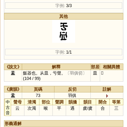
字例:
3/3
其他
字例:
1/1
《說文》
解釋
部居
相關異體
盂
飯器也。从皿，亏聲。
〔羽俱切〕
皿
𥁄
(104 / 99)
《廣韻》
頁碼
反切
註解
盂
73
羽俱
中
聲母
清濁
部位
聲調
韻攝
韻目
開合
等第
古
云
次濁
喉
平
遇
虞
/
虞
合
三
音
形義通解