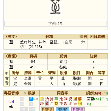
字例:
1/1
《說文》
解釋
部居
相關異體
荎
荎藸艸也。从艸，至聲。
〔直尼
艸
切〕
(21 / 15)
《廣韻》
頁碼
反切
註解
荎
54
直尼
荎
493
徒結
聲母
清濁
部位
聲調
韻攝
韻目
開合
等第
中
古
澄
全濁
舌
平
止
脂
/
脂
開
三
音
定
全濁
舌
入
山
先
/
屑
開
四
粵語音節
根據
同音字
詞例(
) /
&
解釋
備
子
治
持
磁
池
詞
瓷
遲
辭
荎藸
黃
周
(五味子的
p145
c
i
4
馳
茲
茬
慈
茨
匙
弛
疵
祠
名)
李
何
踶
訾
臍
薺
泜
踟
餈
茈
鶿
HKLS
人文
同聲同韻
同韻同調
同聲同調