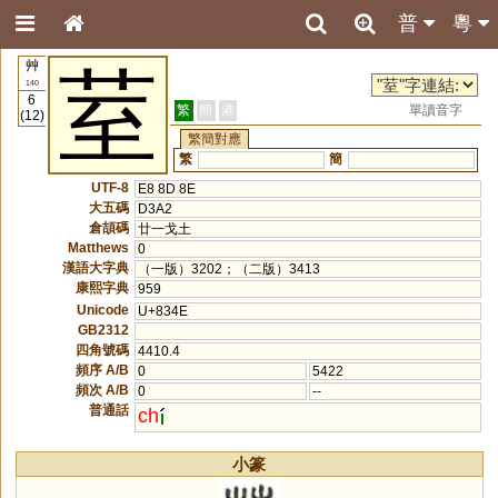
普
粵
艸
荎
140
6
繁
簡
港
單讀音字
(12)
繁簡對應
繁
簡
UTF-8
E8 8D 8E
大五碼
D3A2
倉頡碼
廿一戈土
Matthews
0
漢語大字典
（一版）3202；（二版）3413
康熙字典
959
Unicode
U+834E
GB2312
四角號碼
4410.4
頻序 A/B
0
5422
頻次 A/B
0
--
普通話
ch
小篆