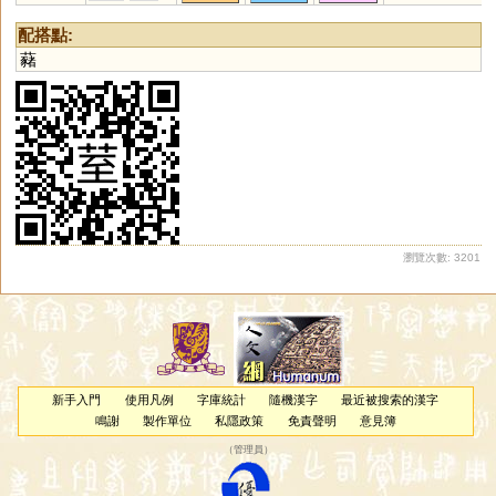
墀
茌
沶
坻
蚳
箈
箎
篪
薋
漦
濨
澬
歭
徲
嬨
柌
貾
跢
配搭點:
迡
謘
鈶
藸
瀏覽次數: 3201
新手入門
使用凡例
字庫統計
隨機漢字
最近被搜索的漢字
鳴謝
製作單位
私隱政策
免責聲明
意見簿
（
管理員
）