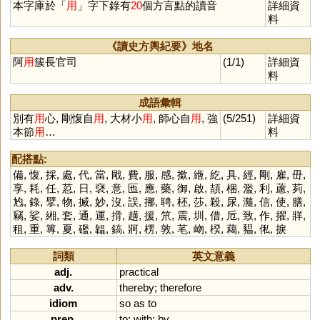
本字庫於「
用
」字下錄有
20
個方言點的讀音
詳細資
用,聘用
料
《讀史方輿紀要》地名
阿
用
簇長官司
(1/1)
詳細資
料
成語彙輯
別有
用
心, 剛愎自
用
, 大材小
用
, 師心自
用
, 強
(5/251)
詳細資
本節
用
…
料
配搭點:
備
,
愎
,
採
,
處
,
代
,
當
,
戙
,
費
,
服
,
感
,
撳
,
緪
,
紇
,
具
,
經
,
剛
,
雇
,
毌
,
享
,
耗
,
任
,
荵
,
日
,
褎
,
意
,
匜
,
應
,
藥
,
御
,
啟
,
頡
,
梱
,
濫
,
利
,
藘
,
茢
,
尥
,
錄
,
擘
,
物
,
搣
,
妙
,
沒
,
誤
,
挪
,
聘
,
柸
,
莎
,
殺
,
尿
,
瀡
,
信
,
使
,
膳
,
竊
,
娑
,
緗
,
套
,
通
,
運
,
搰
,
趪
,
援
,
笊
,
震
,
圳
,
借
,
卮
,
致
,
作
,
擢
,
牂
,
租
,
重
,
篿
,
夏
,
礛
,
韞
,
鎬
,
牁
,
楞
,
敦
,
芼
,
岉
,
楑
,
藒
,
豱
,
俬
,
捩
詞類
英文意義
adj.
practical
adv.
thereby
;
therefore
idiom
so
as
to
prep.
to
;
with
;
by