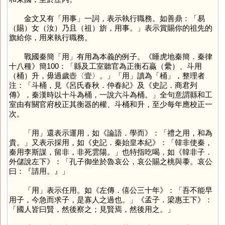
金文又有「用事」一詞，表示執行職務。如善鼎：「易
（賜）女（汝）乃且（祖）旂，用事。」表示賞賜你的祖先的
旗給你，用來執行職務。
戰國秦簡「
用
」有用為本義的例子。《睡虎地秦簡．秦律
十八種》簡100：「縣及工室聽官為正衡石贏（纍）、斗用
（桶）升，毋過歲壺〈壹〉。」「
用
」讀為「
桶
」，整理者
注：「斗桶，見《呂氏春秋．仲春紀》及《史記．商君列
傳》，秦漢時以十斗為桶，一說六斗為桶。」全句意謂縣和工
室由有關官府校正其衡器的權、斗桶和升，至少每年應校正一
次。
「
用
」還表示運用，如《論語．學而》：「禮之用，和為
貴。」又表示採用，如《史記．秦始皇本紀》：「韓非使秦，
秦用李斯謀，留非，非死雲陽。」也特指吃喝，如《韓非子．
外儲說左下》：「孔子御坐於魯哀公，哀公賜之桃與黍。哀公
曰：『請用。』」
「
用
」表示任用。如《左傳．僖公三十年》：「吾不能早
用子，今急而求子，是寡人之過也。」《孟子．梁惠王下》：
「國人皆曰賢，然後察之；見賢焉，然後用之。」