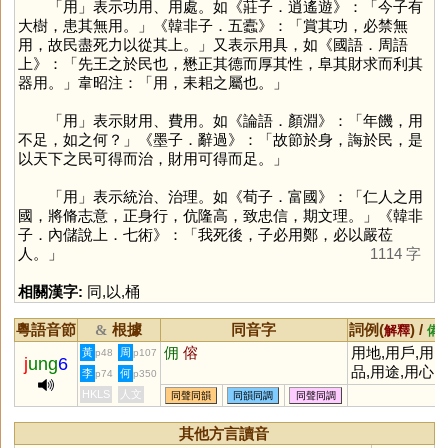
「
用
」表示功用、用處。如《莊子．逍遙遊》：「今子有
大樹，患其無用。」《韓非子．五蠹》：「賞其功，必禁無
用，故民盡死力以從其上。」又表示用具，如《國語．周語
上》：「先王之於民也，懋正其德而厚其性，阜其財求而利其
器用。」韋昭注：「用，耒耜之屬也。」
「
用
」表示財用、費用。如《論語．顏淵》：「年饑，用
不足，如之何？」《墨子．辭過》：「故節於身，誨於民，是
以天下之民可得而治，財用可得而足。」
「
用
」表示統治、治理。如《荀子．富國》：「仁人之用
國，將脩志意，正身行，伉隆高，致忠信，期文理。」《韓非
子．內儲說上．七術》：「我死後，子必用鄭，必以嚴莅
人。」
1114 字
相關漢字:
同
,
以
,
桶
粵語音節
根據
同音字
詞例(
) /
&
解釋
備
佣
傛
用地,用戶,用
黃
周
p48
p107
j
ung
6
品,用途,用心,
李
何
p74
p350
用意,用具,用
HKLS
人文
同聲同韻
同韻同調
同聲同調
力,作用,動用,
體用,費用,用
其他方言讀音
良苦,用膳,通