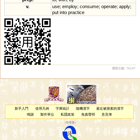
v.
use
;
employ
;
consume
;
operate
;
apply
;
put
into
practice
瀏覽次數: 76147
新手入門
使用凡例
字庫統計
隨機漢字
最近被搜索的漢字
鳴謝
製作單位
私隱政策
免責聲明
意見簿
（
管理員
）