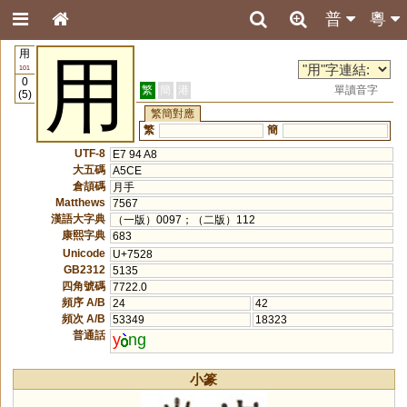
普
粵
用
用
101
0
繁
簡
港
單讀音字
(5)
繁簡對應
繁
簡
UTF-8
E7 94 A8
大五碼
A5CE
倉頡碼
月手
Matthews
7567
漢語大字典
（一版）0097；（二版）112
康熙字典
683
Unicode
U+7528
GB2312
5135
四角號碼
7722.0
頻序 A/B
24
42
頻次 A/B
53349
18323
普通話
y
ng
小篆