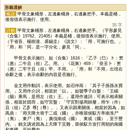
形義通解
略說:
甲骨文象桶形，左邊象桶身，右邊象把手。本義是桶，
後假借表示施行、使用。
35 字
詳解:
甲骨文象桶形，左邊象桶身，右邊象把手。（字形參見
《合集》19762、21405）本義是桶，後假借表示施行、使用。
（于省吾、楊樹達、裘錫圭）《說文》：「用，可施行也。」
「
用
」和「
同
」是一字分化，參見「
同
」。
甲骨文表示施行。如《合集》1616：「乙子（巳）卜：叀
（惠）二牛且（祖）乙。用。」《花東》459：「癸丑卜：叀
（惠）二牢于且（祖）甲。不用。」「
用
」和「不用」出現在
命辭之後，表示命辭的內容是否施行。
金文用作動詞，表示使用。如召仲鬲：「其子子孫孫永寶
用。」又用作介詞，相當於「
以
」。如虢季子白盤：「王睗
（賜）乘馬，是用左（佐）王。」還用作連詞，可表示相承關
係，相當於因而，如守宮盤：「守宮對揚周師釐，用乍（作）
且（祖）乙[⻖尊]（尊）。」又表示因果關係，相當於因為，如
禹鼎：「用天降大喪于二或（國），亦唯噩侯馭方率南淮尸
（夷）、東尸（夷），廣伐南或（國）、東或（國），至于歷
內。」銘文講述因為上天降下災難，噩侯馭方攻打周朝的南國
和東國，至於歷內。