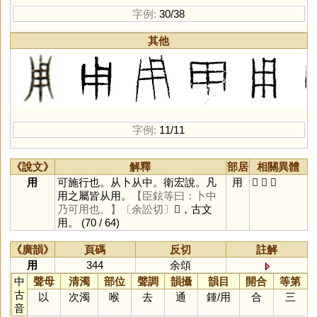
字例:
30/38
其他
字例:
11/11
《說文》
解釋
部居
相關異體
用
可施行也。从卜从中。衛宏說。凡
用
𠂦
𤰃
𤰆
用之屬皆从用。
【臣鉉等曰：卜中
乃可用也。】
〔余訟切〕
𤰆，古文
用。
(70 / 64)
《廣韻》
頁碼
反切
註解
用
344
余頌
中
聲母
清濁
部位
聲調
韻攝
韻目
開合
等第
古
以
次濁
喉
去
通
鍾
/
用
合
三
音