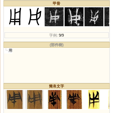
甲骨
字例:
9/9
(部件樹)
用
簡帛文字