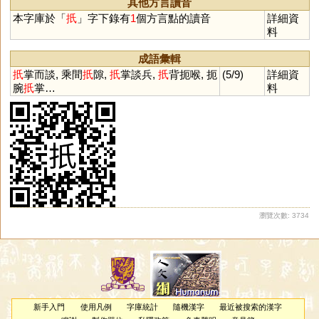
其他方言讀音
坻
鮨
栺
汦
淽
吇
杍
矷
藢
本字庫於「
扺
」字下錄有
1
個方言點的讀音
詳細資
釨
枳
衹
料
成語彙輯
扺
掌而談, 乘間
扺
隙,
扺
掌談兵,
扺
背扼喉, 扼
(5/9)
詳細資
腕
扺
掌…
料
瀏覽次數: 3734
新手入門
使用凡例
字庫統計
隨機漢字
最近被搜索的漢字