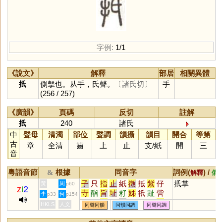
字例:
1/1
《說文》
解釋
部居
相關異體
扺
側擊也。从手，氏聲。
〔諸氏切〕
手
(256 / 257)
《廣韻》
頁碼
反切
註解
扺
240
諸氏
中
聲母
清濁
部位
聲調
韻攝
韻目
開合
等第
古
章
全清
齒
上
止
支
/
紙
開
三
音
粵語音節
根據
同音字
詞例(
) /
&
解釋
備
子
只
指
止
紙
徵
抵
紫
仔
扺掌
黃
周
p60
z
i
2
寺
酯
旨
址
籽
姊
祇
趾
訾
李
何
p33
p154
軹
梓
祗
咫
祉
芷
滓
砥
秭
HKLS
人文
同聲同韻
同韻同調
同聲同調
沚
耔
茞
茈
坁
黹
秖
厎
芓
泲
呰
恉
胏
疻
笫
訿
畤
阯