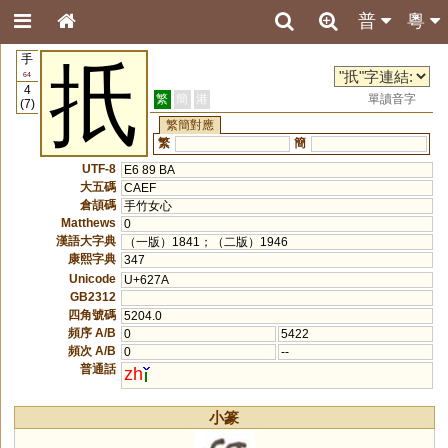
普
粵
手
扺
64
4
繁
簡
港
單讀音字
(7)
繁簡對應
繁
簡
UTF-8
E6 89 BA
大五碼
CAEF
倉頡碼
手竹女心
Matthews
0
漢語大字典
（一版）1841；（二版）1946
康熙字典
347
Unicode
U+627A
GB2312
四角號碼
5204.0
頻序 A/B
0
5422
頻次 A/B
0
--
普通話
zh
小篆