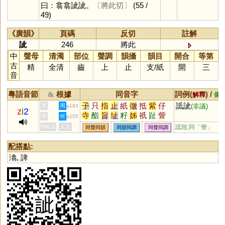
曰：翕翕訿訿。
〔將此切〕
(55 /
49)
《廣韻》
頁碼
反切
註解
訿
246
將此
中
聲母
清濁
部位
聲調
韻攝
韻目
開合
等第
古
精
全清
齒
上
止
支
/
紙
開
三
音
粵語音節
根據
同音字
詞例(
) /
&
解釋
備
子
只
指
止
紙
徵
抵
紫
仔
詆訿
黃
周
(非議)
p163
z
i
2
寺
酯
旨
址
籽
姊
祇
趾
訾
李
何
p155
軹
梓
祗
咫
祉
芷
滓
砥
秭
HKLS
人文
詆毀;同「
訾
」
同聲同韻
同韻同調
同聲同調
沚
耔
茞
茈
坁
黹
秖
厎
扺
阯
泲
呰
恉
胏
疻
笫
畤
芓
配搭點:
坻
鮨
栺
汦
淽
吇
杍
矷
藢
潝
,
諀
釨
枳
衹