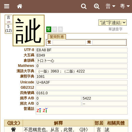
普
粵
言
訿
149
5
繁
簡
港
單讀音字
(12)
繁簡對應
繁
簡
UTF-8
E8 A8 BF
大五碼
E049
倉頡碼
卜口卜一心
Matthews
0
漢語大字典
（一版）3963；（二版）4222
康熙字典
1081
Unicode
U+8A3F
GB2312
四角號碼
0161.0
頻序 A/B
0
5422
頻次 A/B
0
--
普通話
z
z
《說文》
解釋
部居
相關異體
訾
不思稱意也。从言，此聲。《詩》
言
訿