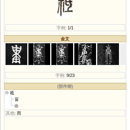
字例:
1/1
金文
字例:
9/23
(部件樹)
祗
甾
◎
其他:
而