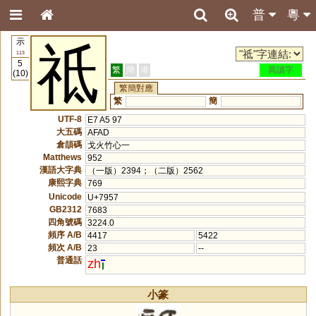
普
粵
示
祗
113
5
繁
簡
港
異讀字
(10)
繁簡對應
繁
簡
UTF-8
E7 A5 97
大五碼
AFAD
倉頡碼
戈火竹心一
Matthews
952
漢語大字典
（一版）2394；（二版）2562
康熙字典
769
Unicode
U+7957
GB2312
7683
四角號碼
3224.0
頻序 A/B
4417
5422
頻次 A/B
23
--
普通話
zh
小篆