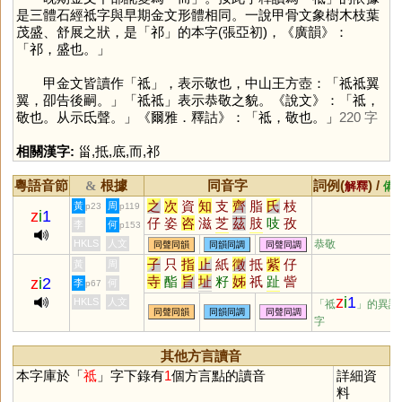
是三體石經祗字與早期金文形體相同。一說甲骨文象樹木枝葉
茂盛、舒展之狀，是「
祁
」的本字(張亞初)，《廣韻》：
「祁，盛也。」
甲金文皆讀作「
祗
」，表示敬也，中山王方壺：「祗祗翼
翼，卲告後嗣。」「祗祗」表示恭敬之貌。《說文》：「祗，
敬也。从示氐聲。」《爾雅．釋詁》：「祗，敬也。」
220 字
相關漢字:
甾
,
抵
,
底
,
而
,
祁
粵語音節
根據
同音字
詞例(
) /
&
解釋
備
之
次
資
知
支
齊
脂
氏
枝
黃
周
p23
p119
z
i
1
仔
姿
咨
滋
芝
茲
肢
吱
孜
李
何
p153
觜
恣
訾
輜
淄
齎
貲
蜘
梔
HKLS
人文
恭敬
同聲同韻
同韻同調
同聲同調
鯔
砥
泜
髭
緇
齜
孳
榰
甾
子
只
指
止
紙
徵
抵
紫
仔
黃
周
鎡
鼒
菑
錙
呲
嵫
卮
孖
觶
寺
酯
旨
址
籽
姊
祇
趾
訾
z
i
2
李
何
p67
㞢
葘
䊷
𢆶
秖
栥
疧
趑
胝
玆
軹
梓
咫
祉
芷
滓
砥
秭
沚
z
i
1
HKLS
人文
「祗
」的異讀
疻
齍
鮨
鳷
鄑
澬
胑
袛
偨
同聲同韻
同韻同調
同聲同調
耔
茞
茈
坁
黹
秖
厎
扺
阯
字
搘
椥
粢
胾
衼
鶅
鈭
臸
秶
泲
呰
恉
胏
疻
笫
訿
畤
芓
秪
紎
蒫
椔
諮
璾
崰
汥
栺
坻
鮨
栺
汦
淽
吇
杍
矷
藢
其他方言讀音
釨
枳
衹
本字庫於「
祗
」字下錄有
1
個方言點的讀音
詳細資
料