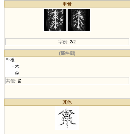
甲骨
字例:
2/2
(部件樹)
祗
木
◎
其他:
甾
其他