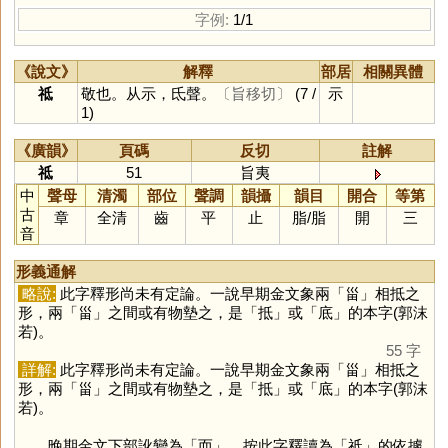
字例:
1/1
《說文》
解釋
部居
相關異體
祗
敬也。从示，氐聲。
〔旨移切〕
(7 /
示
1)
《廣韻》
頁碼
反切
註解
祗
51
旨夷
中
聲母
清濁
部位
聲調
韻攝
韻目
開合
等第
古
章
全清
齒
平
止
脂
/
脂
開
三
音
形義通解
略說:
此字釋形尚未有定論。一說早期金文象兩「
甾
」相抵之
形，兩「
甾
」之間或有物墊之，是「
抵
」或「
底
」的本字(郭沫
若)。
55 字
詳解:
此字釋形尚未有定論。一說早期金文象兩「
甾
」相抵之
形，兩「
甾
」之間或有物墊之，是「
抵
」或「
底
」的本字(郭沫
若)。
晚期金文下部訛變為「
而
」。按此字釋讀為「
祗
」的依據