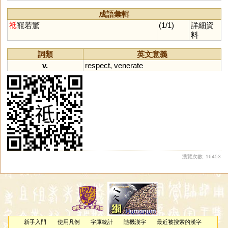
成語彙輯
祗
寵若驚
(1/1)
詳細資
料
詞類
英文意義
v.
respect
,
venerate
瀏覽次數: 16453
新手入門
使用凡例
字庫統計
隨機漢字
最近被搜索的漢字