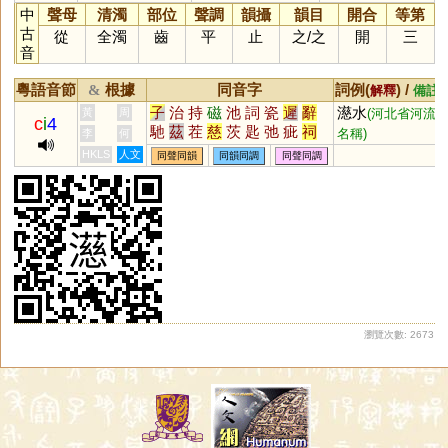
中
聲母
清濁
部位
聲調
韻攝
韻目
開合
等第
古
從
全濁
齒
平
止
之
/
之
開
三
音
粵語音節
根據
同音字
詞例(
) /
&
解釋
備註
子
治
持
磁
池
詞
瓷
遲
辭
濨水
黃
周
(河北省河流
c
i
4
馳
茲
茬
慈
茨
匙
弛
疵
祠
名稱)
李
何
踶
訾
臍
薺
泜
踟
餈
茈
鶿
HKLS
人文
同聲同韻
同韻同調
同聲同調
墀
茌
沶
坻
荎
蚳
箈
箎
篪
薋
漦
澬
歭
徲
嬨
柌
貾
跢
迡
謘
鈶
瀏覽次數: 2673