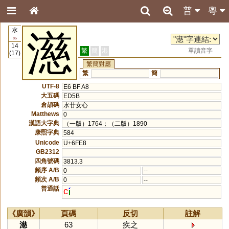
普
粵
水
濨
85
14
繁
簡
港
單讀音字
(17)
繁簡對應
繁
簡
UTF-8
E6 BF A8
大五碼
ED5B
倉頡碼
水廿女心
Matthews
0
漢語大字典
（一版）1764；（二版）1890
康熙字典
584
Unicode
U+6FE8
GB2312
四角號碼
3813.3
頻序 A/B
0
--
頻次 A/B
0
--
普通話
c
《廣韻》
頁碼
反切
註解
濨
63
疾之