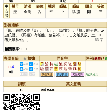
蚳
54
直尼
中
聲母
清濁
部位
聲調
韻攝
韻目
開合
等第
古
澄
全濁
舌
平
止
脂
/
脂
開
三
音
形義通解
「
蚳
」異體又作「
𨑉
」、「
𧎪
」。《說文》：「蚳，螘子也。从
虫氐聲。《周禮》有蚳醢。讀若祁。𨑉，古文蚳从辰、土。𧎪，
籒文蚳从䖵。」
63 字
相關漢字:
𨑉
,
𧎪
粵語音節
根據
同音字
詞例(
) /
&
解釋
備
子
治
持
磁
池
詞
瓷
遲
辭
黃
周
p23
p153
c
i
4
馳
茲
茬
慈
茨
匙
弛
疵
祠
李
何
p66
p165
踶
訾
臍
薺
泜
踟
餈
茈
鶿
HKLS
人文
蟻卵;姓氏
同聲同韻
同韻同調
同聲同調
墀
茌
沶
坻
荎
箈
箎
篪
薋
漦
濨
澬
歭
徲
嬨
柌
貾
跢
詞類
英文意義
迡
謘
鈶
n.
ant
eggs