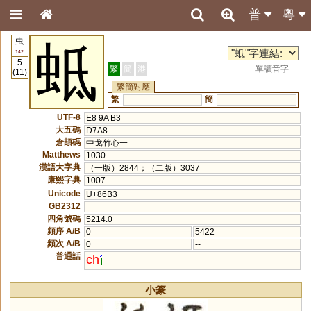
普
粵
虫
蚳
142
5
繁
簡
港
單讀音字
(11)
繁簡對應
繁
簡
UTF-8
E8 9A B3
大五碼
D7A8
倉頡碼
中戈竹心一
Matthews
1030
漢語大字典
（一版）2844；（二版）3037
康熙字典
1007
Unicode
U+86B3
GB2312
四角號碼
5214.0
頻序 A/B
0
5422
頻次 A/B
0
--
普通話
ch
小篆