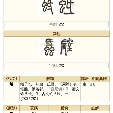
字例:
2/2
其他
字例:
2/3
《說文》
解釋
部居
相關異體
蚳
螘子也。从虫，氐聲。《周禮》有
虫
𧐏
𨑉
蚳醢。讀若祁。
〔直尼切〕
𧐏，籀文
蚳从䖵。𨑉，古文蚳从辰、土。
(280 / 281)
《廣韻》
頁碼
反切
註解