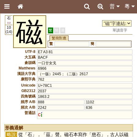
普
粵
石
磁
112
10
繁
簡
港
單讀音字
(14)
繁簡對應
繁
簡
UTF-8
E7 A3 81
大五碼
BACF
倉頡碼
一口廿女戈
Matthews
6966
漢語大字典
（一版）2445；（二版）2617
康熙字典
762
Unicode
U+78C1
GB2312
2037
四角號碼
1863.2
頻序 A/B
888
1102
頻次 A/B
2242
636
普通話
c
形義通解
略說:
從「
石
」，「
茲
」聲。磁石本寫作「慈石」，古人以磁