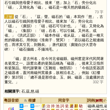
石引鐵與慈母愛子相比。後來「
慈
」加上「
石
」旁分化出
「
礠
」，又簡化為「
磁
」。磁石是一種天然的吸鐵石。
73 字
詳解:
從「
石
」，「
茲
」聲。磁石的「
磁
」本寫作「
慈
」，古
人以磁石引鐵與慈母愛子相比。後來加「
石
」旁分化出
「
礠
」。《廣韻》：「礠，礠石可引針也。」「
礠
」又簡化為
「
磁
」。《集韻》：「礠，石名，可以引鍼。又州名。或
省。」《洪武正韻》：「磁本作礠，省从茲。」磁石是一種天
然的吸鐵石。用例如《淮南子．覽冥》：「若以磁石之能連鐵
也，而求其引瓦，則難矣。」唐代顧況〈廣陵白沙大雲寺
碑〉：「磁石攝鐵，不攝鴻毛。」
「
磁
」是古州名，在今河北省磁縣。磁州窰是宋代民間著
名瓷窯之一。該窰出產的瓷製品稱為「磁器」，後來又泛指所
有瓷製品。明代謝肇淛《五雜俎．物部四》：「今俗語窯器謂
之磁器者，蓋河南磁州窯最多，故相沿名之。」例如《紅樓
夢》第37回：「總不過是那些金、玉、銅、磁器，沒處撂的古
董兒。」
332 字
相關漢字:
石
,
茲
,
慈
,
礠
粵語音節
根據
同音字
詞例(
) /
&
解釋
備
子
治
持
池
詞
瓷
遲
辭
馳
磁磚,磁性,磁
黃
周
p23
p117
c
i
4