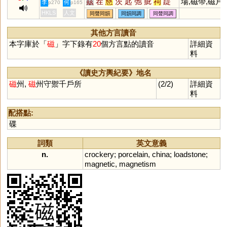
茲
茬
慈
茨
匙
弛
疵
祠
踶
場,磁帶,磁片,
李
何
p270
p165
訾
臍
薺
泜
踟
餈
茈
鶿
墀
磁鐵,磁碟,磁
HKLS
人文
同聲同韻
同韻同調
同聲同調
茌
澬
坻
歭
蚳
箈
箎
篪
薋
力,磁石
漦
濨
荎
沶
徲
嬨
柌
貾
跢
其他方言讀音
迡
謘
鈶
本字庫於「
磁
」字下錄有
20
個方言點的讀音
詳細資
料
《讀史方輿紀要》地名
磁
州,
磁
州守禦千戶所
(2/2)
詳細資
料
配搭點:
碟
詞類
英文意義
n.
crockery
;
porcelain
,
china
;
loadstone
;
magnetic
,
magnetism