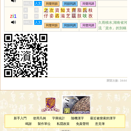
踶
訾
臍
薺
泜
踟
餈
茈
鶿
HKLS
人文
同聲同韻
同韻同調
同聲同調
墀
茌
沶
坻
荎
蚳
箈
箎
篪
之
次
資
知
支
齊
脂
氏
枝
黃
周
薋
漦
濨
歭
徲
嬨
柌
貾
跢
z
i
1
仔
姿
咨
滋
芝
茲
肢
吱
孜
李
何
迡
謘
鈶
觜
恣
訾
輜
淄
齎
貲
蜘
祗
HKLS
人文
久雨積水;湖南省河
同聲同韻
同韻同調
同聲同調
梔
鯔
砥
泜
髭
緇
齜
孳
榰
流「資水」的別稱
甾
鎡
鼒
菑
錙
呲
嵫
卮
孖
觶
㞢
葘
䊷
𢆶
栥
秖
疧
疻
齍
鮨
鳷
鄑
搘
椥
偨
袛
胑
粢
栺
胾
汥
崰
璾
椔
蒫
紎
秪
秶
臸
鈭
鶅
衼
諮
趑
胝
玆
瀏覽次數: 3444
新手入門
使用凡例
字庫統計
隨機漢字
最近被搜索的漢字
鳴謝
製作單位
私隱政策
免責聲明
意見簿