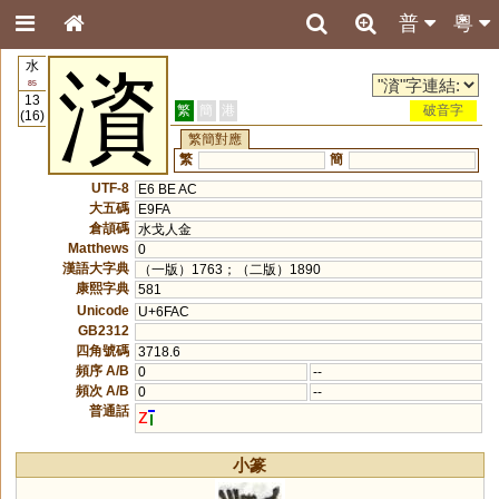
普
粵
水
澬
85
13
繁
簡
港
破音字
(16)
繁簡對應
繁
簡
UTF-8
E6 BE AC
大五碼
E9FA
倉頡碼
水戈人金
Matthews
0
漢語大字典
（一版）1763；（二版）1890
康熙字典
581
Unicode
U+6FAC
GB2312
四角號碼
3718.6
頻序 A/B
0
--
頻次 A/B
0
--
普通話
z
小篆