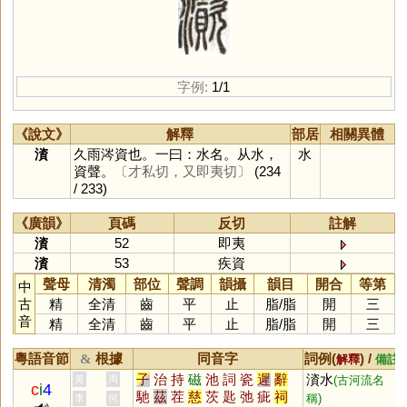
字例:
1/1
《說文》
解釋
部居
相關異體
澬
久雨涔資也。一曰：水名。从水，
水
資聲。
〔才私切，又即夷切〕
(234
/ 233)
《廣韻》
頁碼
反切
註解
澬
52
即夷
澬
53
疾資
聲母
清濁
部位
聲調
韻攝
韻目
開合
等第
中
古
精
全清
齒
平
止
脂
/
脂
開
三
音
精
全清
齒
平
止
脂
/
脂
開
三
粵語音節
根據
同音字
詞例(
) /
&
解釋
備註
子
治
持
磁
池
詞
瓷
遲
辭
澬水
黃
周
(古河流名
c
i
4
馳
茲
茬
慈
茨
匙
弛
疵
祠
稱)
李
何