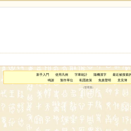
新手入門
使用凡例
字庫統計
隨機漢字
最近被搜索
鳴謝
製作單位
私隱政策
免責聲明
意見簿
（
管理員
）