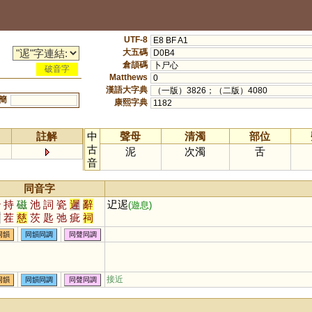
UTF-8
E8 BF A1
大五碼
D0B4
倉頡碼
卜尸心
破音字
Matthews
0
漢語大字典
（一版）3826；（二版）4080
簡
康熙字典
1182
註解
中
聲母
清濁
部位
古
泥
次濁
舌
音
同音字
治
持
磁
池
詞
瓷
遲
辭
迉迡
(遊息)
茲
茬
慈
茨
匙
弛
疵
祠
訾
臍
薺
泜
踟
餈
茈
鶿
同韻
同韻同調
同聲同調
茌
澬
坻
荎
蚳
箈
箎
篪
漦
濨
歭
沶
徲
嬨
柌
貾
謘
鈶
接近
同韻
同韻同調
同聲同調