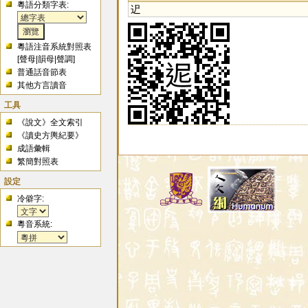
粵語分類字表:
迉
粵語注音系統對照表
[
聲母
|
韻母
|
聲調
]
普通話音節表
其他方言讀音
工具
《說文》全文索引
《讀史方輿紀要》
成語彙輯
繁簡對照表
設定
冷僻字:
粵音系統: