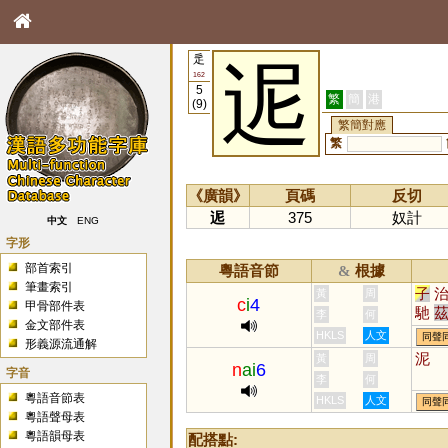
辵
迡
162
5
繁
簡
港
(9)
繁簡對應
繁
《廣韻》
頁碼
反切
迡
375
奴計
中文
ENG
字形
部首索引
粵語音節
根據
&
筆畫索引
子
黃
周
c
i
4
甲骨部件表
馳
李
何
金文部件表
踶
HKLS
人文
同聲
形義源流通解
墀
泥
黃
周
n
ai
6
薋
字音
李
何
跢
粵語音節表
HKLS
人文
同聲
粵語聲母表
粵語韻母表
配搭點: