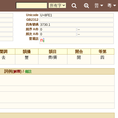
普
粵
Unicode
U+8FE1
GB2312
四角號碼
3730.1
頻序 A/B
0
--
頻次 A/B
0
--
普通話
n
聲調
韻攝
韻目
開合
等第
去
蟹
齊
/
霽
開
四
詞例(
) /
解釋
備註