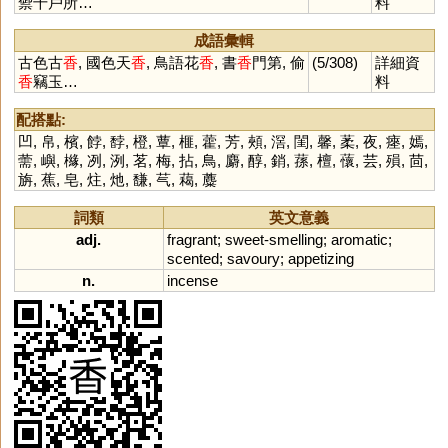
禦千戶所…
料
成語彙輯
古色古
香
, 國色天
香
, 鳥語花
香
, 書
香
門第, 偷
(5/308)
詳細資
香
竊玉…
料
配搭點:
凹
,
帛
,
檳
,
餑
,
馞
,
橙
,
蕈
,
榧
,
藿
,
芳
,
頰
,
滘
,
閨
,
馨
,
葇
,
夜
,
瘞
,
嫣
,
薷
,
嶼
,
櫞
,
冽
,
洌
,
茗
,
梅
,
拈
,
鳥
,
麝
,
醇
,
銷
,
蓀
,
檀
,
蘹
,
芸
,
殞
,
茴
,
旃
,
蕉
,
皂
,
炷
,
灺
,
馦
,
芞
,
藒
,
蘪
詞類
英文意義
adj.
fragrant
;
sweet
-
smelling
;
aromatic
;
scented
;
savoury
;
appetizing
n.
incense