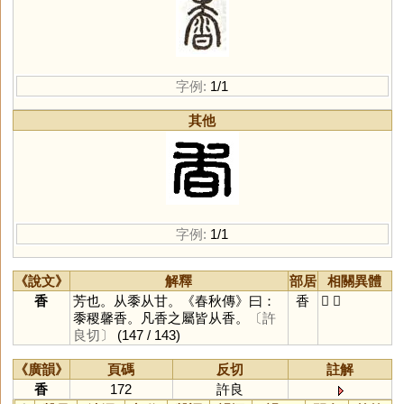
字例:
1/1
其他
字例:
1/1
《說文》
解釋
部居
相關異體
香
芳也。从黍从甘。《春秋傳》曰：
香
𪏰
𥞌
黍稷馨香。凡香之屬皆从香。
〔許
良切〕
(147 / 143)
《廣韻》
頁碼
反切
註解
香
172
許良