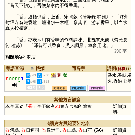
「昔天下初定，吾便禁家內不得香熏。」
「
香
」還指供香，上香。宋陶穀《清异錄‧釋族》：「汴州
封禪寺有鐵香爐…爐邊鎖一木櫃，竅其頂，游者香畢，以白水
真人投櫃竅。」
「
香
」亦表示用有香味的作料調味。北魏賈思勰《齊民要
術‧種蒜》：「澤蒜可以香食，吳人調鼎，率多用此。」
396 字
相關漢字:
黍
,
甘
粵語音節
根據
同音字
詞例(
) /
&
解釋
備
鄉
薌
膷
香水,香味,香
黃
周
p43
p200
h
oeng
1
火,香油,香料
李
何
p68
p313
HKLS
人文
同聲同韻
同韻同調
同聲同調
其他方言讀音
本字庫於「
香
」字下錄有
20
個方言點的讀音
詳細資
料
《讀史方輿紀要》地名
香
河縣,
香
口巡司,
香
泉巡司,
香
山縣,
香
山守
(5/6)
詳細資