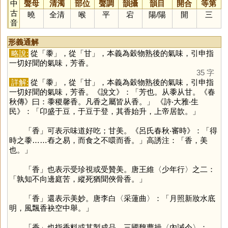
中
聲母
清濁
部位
聲調
韻攝
韻目
開合
等第
古
曉
全清
喉
平
宕
陽
/
陽
開
三
音
形義通解
略說:
從「
黍
」，從「
甘
」，本義為穀物熟後的氣味，引申指
一切好聞的氣味，芳香。
35 字
詳解:
從「
黍
」，從「
甘
」，本義為穀物熟後的氣味，引申指
一切好聞的氣味，芳香。《說文》：「芳也。从黍从甘。《春
秋傳》曰：黍稷馨香。凡香之屬皆从香。」 《詩‧大雅‧生
民》：「卬盛于豆，于豆于登，其香始升，上帝居歆。」
「
香
」可表示味道好吃；甘美。《呂氏春秋‧審時》：「得
時之黍……舂之易，而食之不噮而香。」高誘注：「香，美
也。」
「
香
」也表示受珍視或受贊美。唐王維〈少年行〉之二：
「孰知不向邊庭苦，縱死猶聞俠骨香。」
「
香
」還表示美妙。唐李白〈采蓮曲〉：「月照新妝水底
明，風飄香袂空中舉。」
「
香
」也指香料或其製成品。三國魏曹操〈內誡令〉：