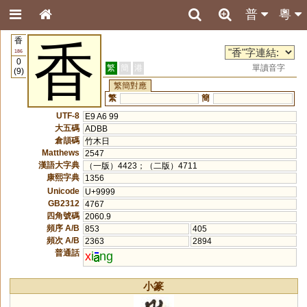
普
粵
香
香
186
0
繁
簡
港
單讀音字
(9)
繁簡對應
繁
簡
UTF-8
E9 A6 99
大五碼
ADBB
倉頡碼
竹木日
Matthews
2547
漢語大字典
（一版）4423；（二版）4711
康熙字典
1356
Unicode
U+9999
GB2312
4767
四角號碼
2060.9
頻序 A/B
853
405
頻次 A/B
2363
2894
普通話
x
i
ng
小篆