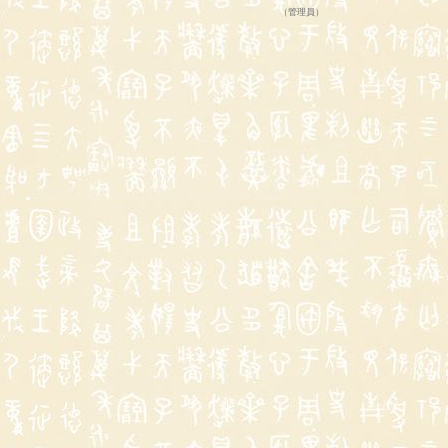
（
管理員
）