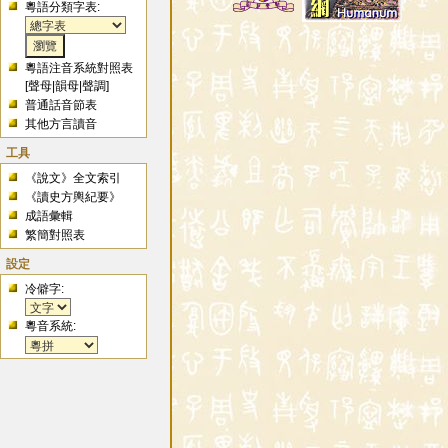
粵語分類字表:
粵語注音系統對照表
[
聲母
|
韻母
|
聲調
]
普通話音節表
其他方言讀音
工具
《說文》全文索引
《讀史方輿紀要》
成語彙輯
繁簡對照表
設定
冷僻字:
粵音系統: