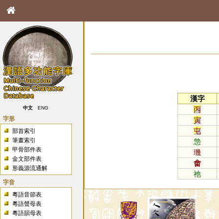
漢字
丙
中文
ENG
字形
寅
屯
部首索引
筆畫索引
怹
甲骨部件表
璣
金文部件表
畬
形義源流通解
祂
字音
粵語音節表
粵語聲母表
粵語韻母表