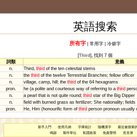
英語搜索
所有字
|
常用字
|
冷僻字
[
Third
], 找到 7 個
詞類
意義
n.
Third
,
third
of
the
ten
celestial
stems
n.
the
third
of
the
twelve
Terrestrial
Branches
;
fellow
officer
n.
village
,
camp
,
hill
;
the
third
of
the
64
hexagrams
pron.
he
(
a
polite
and
courteous
way
of
referring
to
a
third
pers
n.
a
pearl
that
is
not
quite
round
;
third
star
of
the
Big
Dipper
n.
field
with
burned
grass
as
fertilizer
;
She
nationality
;
fields
pron.
He
,
Him
(
honourific
form
of
third
person
pronoun
usually
新手入門
使用凡例
字庫統計
隨機漢字
最近被搜索
鳴謝
製作單位
私隱政策
免責聲明
意見簿