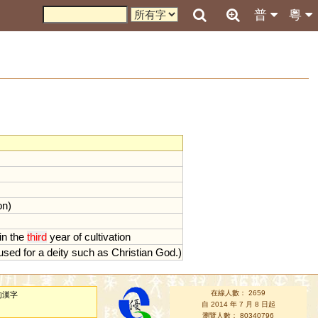
普
粵
on
)
in
the
third
year
of
cultivation
used
for
a
deity
such
as
Christian
God
.)
在線人數： 2659
的漢字
自 2014 年 7 月 8 日起
瀏覽人數： 80340796