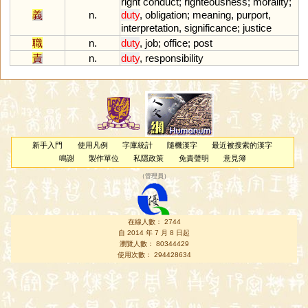
right
conduct
;
righteousness
;
morality
;
義
n.
duty
,
obligation
;
meaning
,
purport
,
interpretation
,
significance
;
justice
職
n.
duty
,
job
;
office
;
post
責
n.
duty
,
responsibility
新手入門
使用凡例
字庫統計
隨機漢字
最近被搜索的漢字
鳴謝
製作單位
私隱政策
免責聲明
意見簿
（
管理員
）
在線人數： 2744
自 2014 年 7 月 8 日起
瀏覽人數： 80344429
使用次數： 294428634