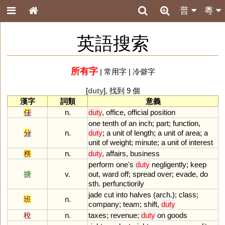
普
粵
英語搜索
所有字
|
常用字
|
冷僻字
[
duty
], 找到 9 個
漢字
詞類
意義
任
n.
duty
,
office
,
official
position
one
tenth
of
an
inch
;
part
;
function
,
分
n.
duty
;
a
unit
of
length
;
a
unit
of
area
;
a
unit
of
weight
;
minute
;
a
unit
of
interest
務
n.
duty
,
affairs
,
business
perform
one
'
s
duty
negligently
;
keep
搪
v.
out
,
ward
off
;
spread
over
;
evade
,
do
sth
.
perfunctiorily
jade
cut
into
halves
(
arch
.);
class
;
班
n.
company
;
team
;
shift
,
duty
稅
n.
taxes
;
revenue
;
duty
on
goods