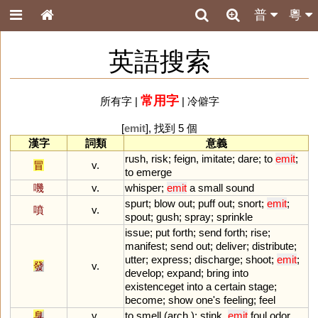
普
粵
英語搜索
常用字
所有字
|
|
冷僻字
[
emit
], 找到 5 個
漢字
詞類
意義
rush
,
risk
;
feign
,
imitate
;
dare
;
to
emit
;
冒
v.
to
emerge
嘰
v.
whisper
;
emit
a
small
sound
spurt
;
blow
out
;
puff
out
;
snort
;
emit
;
噴
v.
spout
;
gush
;
spray
;
sprinkle
issue
;
put
forth
;
send
forth
;
rise
;
manifest
;
send
out
;
deliver
;
distribute
;
utter
;
express
;
discharge
;
shoot
;
emit
;
發
v.
develop
;
expand
;
bring
into
existenceget
into
a
certain
stage
;
become
;
show
one
'
s
feeling
;
feel
臭
v.
to
smell
(
arch
.);
stink
,
emit
foul
odor