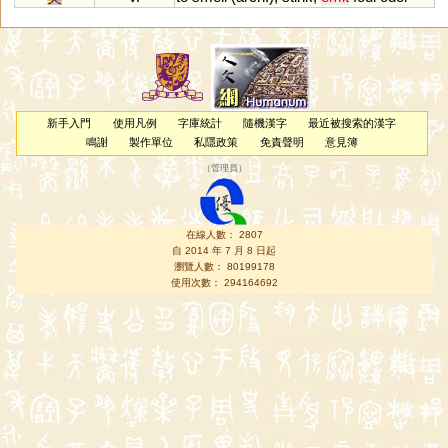
新手入門
使用凡例
字庫統計
隨機漢字
最近被搜索的漢字
鳴謝
製作單位
私隱政策
免責聲明
意見簿
（
管理員
）
在線人數： 2807
自 2014 年 7 月 8 日起
瀏覽人數： 80199178
使用次數： 294164692