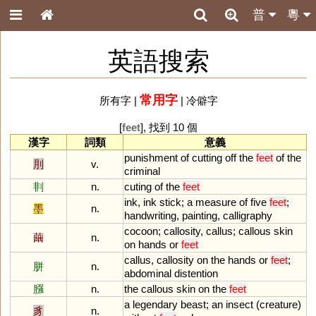
普
粵
英語搜索
常用字
所有字
|
|
冷僻字
[
feet
], 找到 10 個
漢字
詞類
意義
punishment
of
cutting
off
the
feet
of
the
刖
v.
criminal
剕
n.
cuting
of
the
feet
ink
,
ink
stick
;
a
measure
of
five
feet
;
墨
n.
handwriting
,
painting
,
calligraphy
cocoon
;
callosity
,
callus
;
callous
skin
繭
n.
on
hands
or
feet
callus
,
callosity
on
the
hands
or
feet
;
胼
n.
abdominal
distention
膙
n.
the
callous
skin
on
the
feet
a
legendary
beast
;
an
insect
(
creature
)
豸
n.