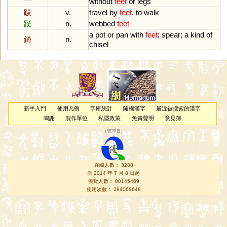
without
feet
or
legs
跋
v.
travel
by
feet
,
to
walk
蹼
n.
webbed
feet
a
pot
or
pan
with
feet
;
spear
;
a
kind
of
錡
n.
chisel
新手入門
使用凡例
字庫統計
隨機漢字
最近被搜索的漢字
鳴謝
製作單位
私隱政策
免責聲明
意見簿
（
管理員
）
在線人數： 3288
自 2014 年 7 月 8 日起
瀏覽人數： 80145469
使用次數： 294068648