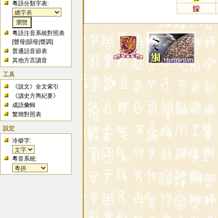
粵語分類字表:
饛
粵語注音系統對照表
[
聲母
|
韻母
|
聲調
]
普通話音節表
其他方言讀音
工具
《說文》全文索引
《讀史方輿紀要》
成語彙輯
繁簡對照表
設定
冷僻字:
粵音系統: