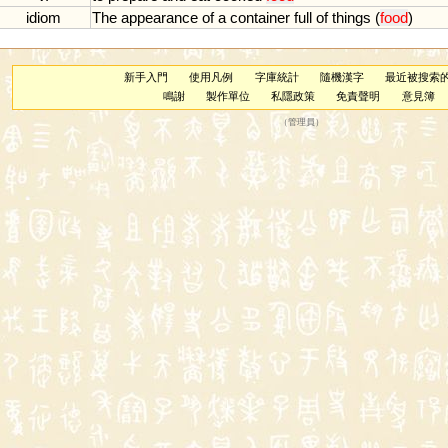
idiom
The
appearance
of
a
container
full
of
things
(
food
)
新手入門
使用凡例
字庫統計
隨機漢字
最近被搜索
鳴謝
製作單位
私隱政策
免責聲明
意見簿
（
管理員
）