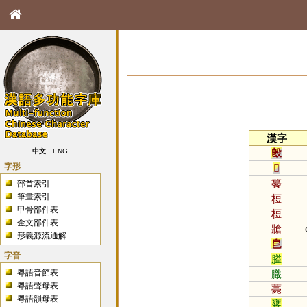
漢字
𣪘
中文
ENG
字形
𩛥
䉵
部首索引
筆畫索引
梪
甲骨部件表
梪
金文部件表
牄
形義源流通解
皀
字音
膉
粵語音節表
膱
粵語聲母表
薧
粵語韻母表
饔