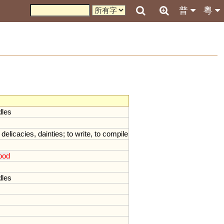
普
粵
dles
,
delicacies
,
dainties
;
to
write
,
to
compile
ood
dles