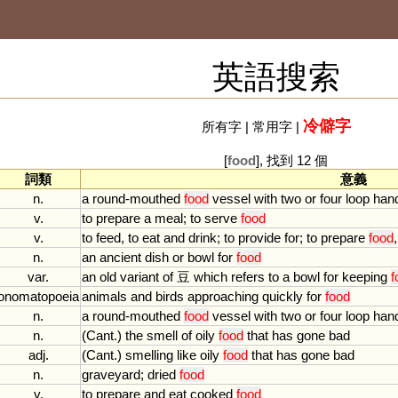
英語搜索
冷僻字
所有字
|
常用字
|
[
food
], 找到 12 個
詞類
意義
n.
a
round
-
mouthed
food
vessel
with
two
or
four
loop
han
v.
to
prepare
a
meal
;
to
serve
food
v.
to
feed
,
to
eat
and
drink
;
to
provide
for
;
to
prepare
food
n.
an
ancient
dish
or
bowl
for
food
var.
an
old
variant
of
豆
which
refers
to
a
bowl
for
keeping
f
onomatopoeia
animals
and
birds
approaching
quickly
for
food
n.
a
round
-
mouthed
food
vessel
with
two
or
four
loop
han
n.
(
Cant
.)
the
smell
of
oily
food
that
has
gone
bad
adj.
(
Cant
.)
smelling
like
oily
food
that
has
gone
bad
n.
graveyard
;
dried
food
v.
to
prepare
and
eat
cooked
food