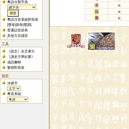
粵語分類字表:
遂
v.
長
v.
養
v.
粵語注音系統對照表
[
聲母
|
韻母
|
聲調
]
普通話音節表
其他方言讀音
工具
《說文》全文索引
《讀史方輿紀要》
成語彙輯
繁簡對照表
設定
冷僻字:
粵音系統: