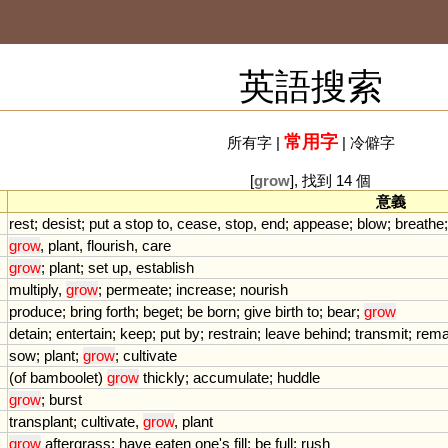
英語搜索
常用字
所有字
|
|
冷僻字
[
grow
], 找到 14 個
意義
rest
;
desist
;
put
a
stop
to
,
cease
,
stop
,
end
;
appease
;
blow
;
breathe
grow
,
plant
,
flourish
,
care
grow
;
plant
;
set
up
,
establish
multiply
,
grow
;
permeate
;
increase
;
nourish
produce
;
bring
forth
;
beget
;
be
born
;
give
birth
to
;
bear
;
grow
detain
;
entertain
;
keep
;
put
by
;
restrain
;
leave
behind
;
transmit
;
rema
sow
;
plant
;
grow
;
cultivate
(
of
bamboolet
)
grow
thickly
;
accumulate
;
huddle
grow
;
burst
transplant
;
cultivate
,
grow
,
plant
grow
aftergrass
;
have
eaten
one
'
s
fill
;
be
full
;
rush