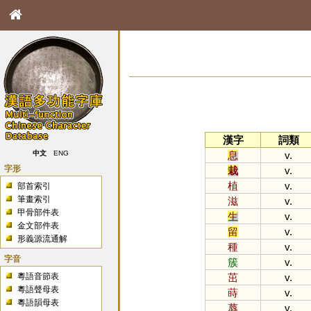
漢字
詞類
息
v.
中文
ENG
字形
栽
v.
植
v.
部首索引
筆畫索引
滋
v.
甲骨部件表
生
v.
金文部件表
留
v.
形義源流通解
種
v.
字音
簇
v.
粵語音節表
茁
v.
粵語聲母表
蒔
v.
粵語韻母表
蓐
v.