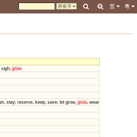
普
粵
;
sigh
;
grow
in
,
stay
;
reserve
,
keep
,
save
;
let
grow
,
grow
,
wear