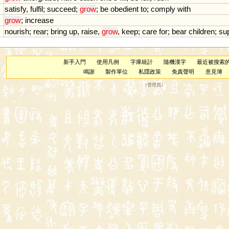
satisfy
,
fulfil
;
succeed
;
grow
;
be
obedient
to
;
comply
with
grow
;
increase
nourish
;
rear
;
bring
up
,
raise
,
grow
,
keep
;
care
for
;
bear
children
;
su
新手入門
使用凡例
字庫統計
隨機漢字
最近被搜索
鳴謝
製作單位
私隱政策
免責聲明
意見簿
（
管理員
）